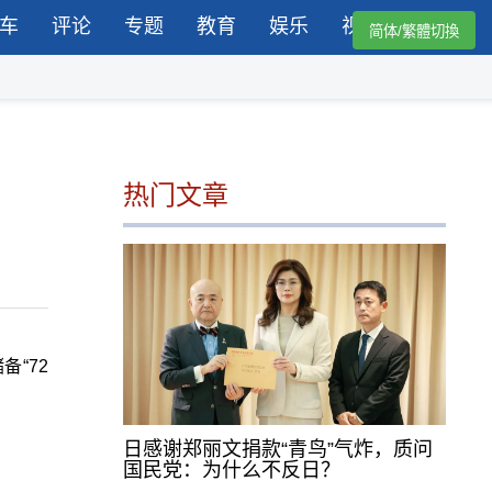
车
评论
专题
教育
娱乐
视频
简体/繁體切換
热门文章
“72
日感谢郑丽文捐款“青鸟”气炸，质问
国民党：为什么不反日？