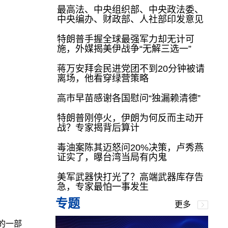
最高法、中央组织部、中央政法委、
中央编办、财政部、人社部印发意见
特朗普手握全球最强军力却无计可
施，外媒揭美伊战争“无解三选一”
蒋万安拜会民进党团不到20分钟被请
离场，他看穿绿营策略
高市早苗感谢各国慰问“独漏赖清德”
特朗普刚停火，伊朗为何反而主动开
战？专家揭背后算计
毒油案陈其迈怒问20%决策，卢秀燕
证实了，曝台湾当局有内鬼
美军武器快打光了？高端武器库存告
急，专家最怕一事发生
专题
更多
划的一部