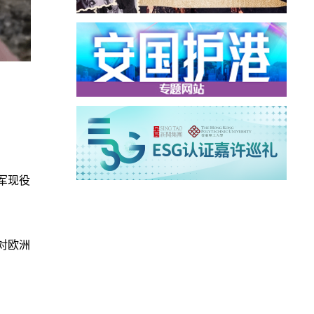
军现役
对欧洲