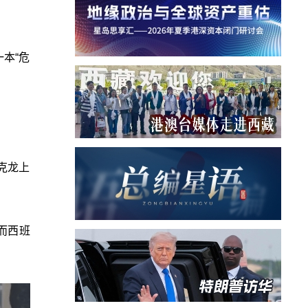
一本“危
克龙上
而西班