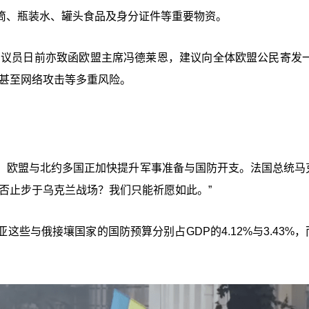
筒、瓶装水、罐头食品及身分证件等重要物资。
e）”的议员日前亦致函欧盟主席冯德莱恩，建议向全体欧盟公民寄发
情甚至网络攻击等多重风险。
，欧盟与北约多国正加快提升军事准备与国防开支。法国总统马
否止步于乌克兰战场？我们只能祈愿如此。”
些与俄接壤国家的国防预算分别占GDP的4.12%与3.43%，