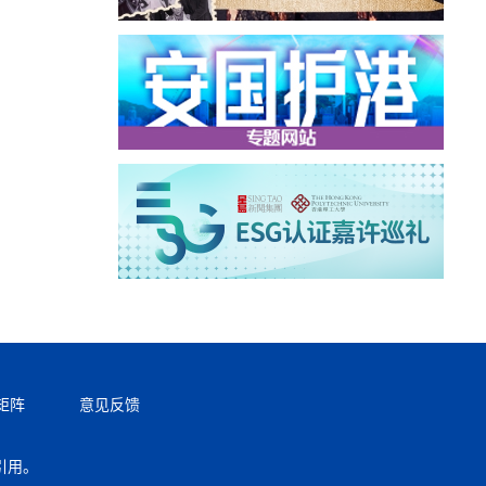
矩阵
意见反馈
引用。
返回顶部