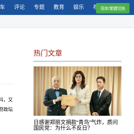
车
评论
专题
教育
娱乐
视频
简体/繁體切換
热门文章
料，又
府政坛
日感谢郑丽文捐款“青鸟”气炸，质问
国民党：为什么不反日？