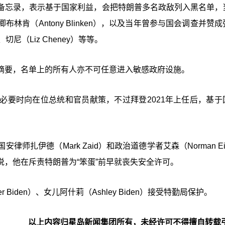
备忘录，表示基于国家利益，会把特朗普多名政敌列入黑名单，
肯（Antony Blinken），以及当年曾参与国会调查并赞
切尼（Liz Cheney）等等。
摘要，名单上的所有人亦不可任意进入敏感政府设施。
必要时向在位总统和官员献策，不过拜登2021年上任后，基于
扎伊德（Mark Zaid）和政治道德学者艾森（Norman Ei
，他在斥责特朗普为“笨蛋”前早就丧失安全许可。
iden）、女儿阿什莉（Ashley Biden）接受特勤局保护。
以上内容归星岛新闻集团所有，未经许可不得擅自转载