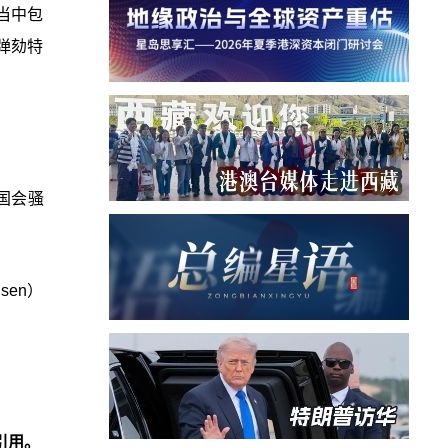
当中包
成弹劾特
国会骚
sen）
引用。