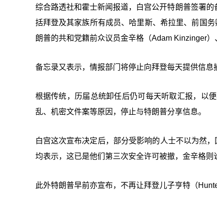
综合路透社和霍士新闻报道，白宫公开特朗普签署的
括拜登及其家族所有成员、哈里斯、希拉里、前国务卿布林
朗普的共和党籍前众议员金辛格（Adam Kinzinger）、
备忘录又表示，情报部门将停止向拜登每天提供信息
根据传统，历届总统卸任后仍可每天听取汇报，以便
乱、机密文件案等原因，停止与特朗普分享信息。
白宫这次宣布决定后，部分受影响的人士不以为然，国安律师
均表示，这已是他们第三次安全许可被撤，金辛格则说
此外特朗普早前亦宣布，不再让拜登儿子亨特（Hunter B