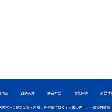
站地图
诚聘英才
联系方式
隐私保护
新媒体
站内容归星岛新闻集团所有，任何单位以及个人未经许可，不得擅自转载