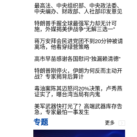
最高法、中央组织部、中央政法委、
中央编办、财政部、人社部印发意见
特朗普手握全球最强军力却无计可
施，外媒揭美伊战争“无解三选一”
蒋万安拜会民进党团不到20分钟被请
离场，他看穿绿营策略
高市早苗感谢各国慰问“独漏赖清德”
特朗普刚停火，伊朗为何反而主动开
战？专家揭背后算计
毒油案陈其迈怒问20%决策，卢秀燕
证实了，曝台湾当局有内鬼
美军武器快打光了？高端武器库存告
急，专家最怕一事发生
专题
更多