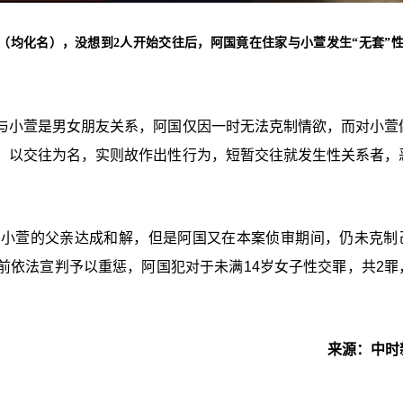
萱（均化名），没想到2人开始交往后，阿国竟在住家与小萱发生“无套”
与小萱是男女朋友关系，阿国仅因一时无法克制情欲，而对小萱
，以交往为名，实则故作出性行为，短暂交往就发生性关系者，
与小萱的父亲达成和解，但是阿国又在本案侦审期间，仍未克制
前依法宣判予以重惩，阿国犯对于未满14岁女子性交罪，共2罪
来源：中时