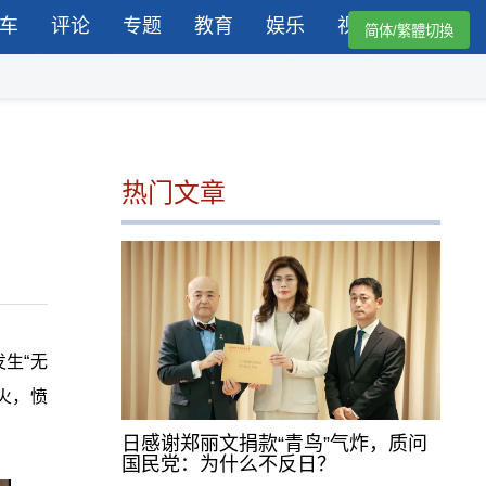
车
评论
专题
教育
娱乐
视频
简体/繁體切換
热门文章
生“无
火，愤
日感谢郑丽文捐款“青鸟”气炸，质问
国民党：为什么不反日？