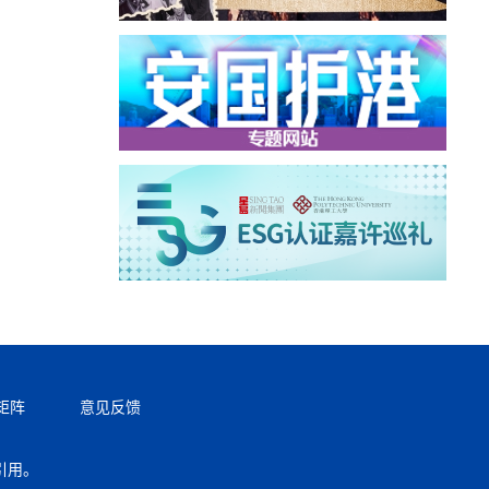
矩阵
意见反馈
引用。
返回顶部