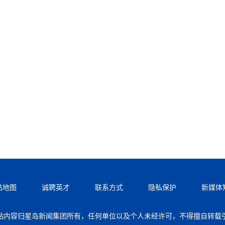
站地图
诚聘英才
联系方式
隐私保护
新媒体
站内容归星岛新闻集团所有，任何单位以及个人未经许可，不得擅自转载