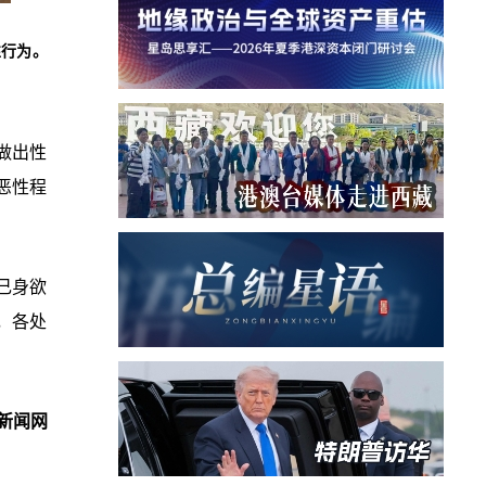
性行为
。
做出性
恶性程
己身欲
，各处
新闻网