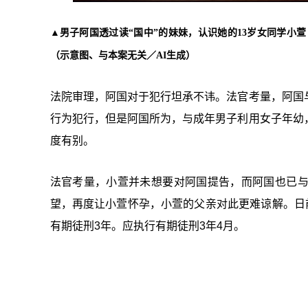
▲
男子阿国透过读
“国中”
的妹妹，认识她的13岁女同学小
（示意图、与本案无关／AI生成）
法院审理，阿国对于犯行坦承不讳。法官考量，阿国
行为犯行，但是阿国所为，与成年男子利用女子年幼
度有别。
法官考量，小萱并未想要对阿国提告，而阿国也已
望，再度让小萱怀孕，小萱的父亲对此更难谅解。日
有期徒刑3年。应执行有期徒刑3年4月。