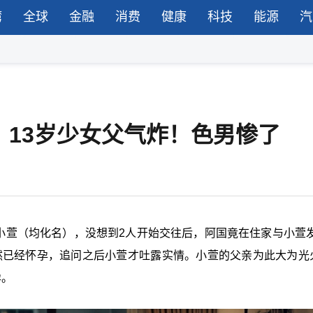
湾
全球
金融
消费
健康
科技
能源
汽
，13岁少女父气炸！色男惨了
学小萱（均化名），没想到2人开始交往后，阿国竟在住家与小萱发
然已经怀孕，追问之后小萱才吐露实情。小萱的父亲为此大为光
孕。