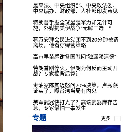
最高法、中央组织部、中央政法委、
中央编办、财政部、人社部印发意见
特朗普手握全球最强军力却无计可
施，外媒揭美伊战争“无解三选一”
蒋万安拜会民进党团不到20分钟被请
离场，他看穿绿营策略
高市早苗感谢各国慰问“独漏赖清德”
特朗普刚停火，伊朗为何反而主动开
战？专家揭背后算计
毒油案陈其迈怒问20%决策，卢秀燕
证实了，曝台湾当局有内鬼
美军武器快打光了？高端武器库存告
急，专家最怕一事发生
专题
更多