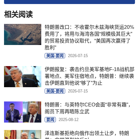
相关阅读
特朗普改口：不收霍尔木兹海峡货运20%
费用了，将用与海湾各国“规模极其巨大”
的贸易投资协议取代，“美国再次赢得了
胜利”
美国-要闻
2026-07-15
伊朗报复：袭击约旦美军基地F-18战机部
署地点、美军住宿地点，特朗普：继续袭
击伊朗直到他说“够了”为止
美国-要闻
2026-07-15
特朗普：与英特尔CEO会面“非常有趣”，
阁员下周再晤陈立武
要闻
2025-08-12
泽连斯基拒绝向俄作出领土让步，特朗