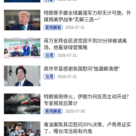
特朗普手握全球最强军力却无计可施，外
媒揭美伊战争“无解三选一”
新闻解画
2026-07-31
蒋万安拜会民进党团不到20分钟被请离
场，他看穿绿营策略
台湾
2026-07-31
高市早苗感谢各国慰问“独漏赖清德”
台湾
2026-07-31
特朗普刚停火，伊朗为何反而主动开战？
专家揭背后算计
新闻解画
2026-07-30
毒油案陈其迈怒问20%决策，卢秀燕证实
了，曝台湾当局有内鬼