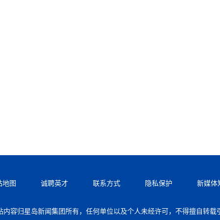
站地图
诚聘英才
联系方式
隐私保护
新媒体
站内容归星岛新闻集团所有，任何单位以及个人未经许可，不得擅自转载