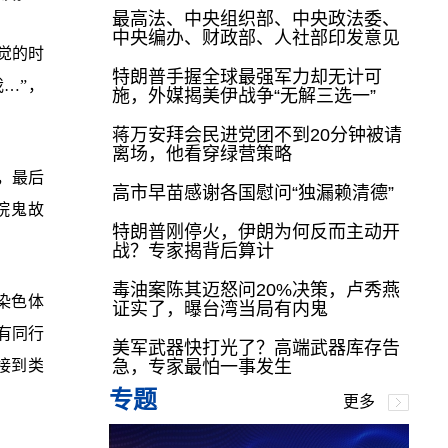
最高法、中央组织部、中央政法委、
中央编办、财政部、人社部印发意见
觉的时
特朗普手握全球最强军力却无计可
…”，
施，外媒揭美伊战争“无解三选一”
蒋万安拜会民进党团不到20分钟被请
离场，他看穿绿营策略
，最后
高市早苗感谢各国慰问“独漏赖清德”
院鬼故
特朗普刚停火，伊朗为何反而主动开
战？专家揭背后算计
毒油案陈其迈怒问20%决策，卢秀燕
染色体
证实了，曝台湾当局有内鬼
有同行
美军武器快打光了？高端武器库存告
接到类
急，专家最怕一事发生
专题
更多