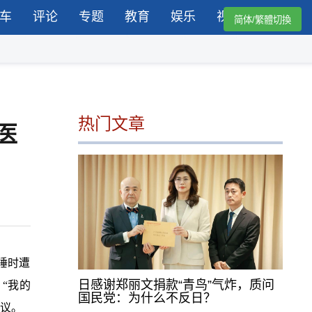
车
评论
专题
教育
娱乐
视频
简体/繁體切換
热门文章
医
睡时遭
日感谢郑丽文捐款“青鸟”气炸，质问
“我的
国民党：为什么不反日？
议。