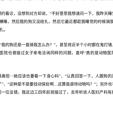
要预约看诊，没想到对方却说，“不好意思我想请问一下，我昨天睡
都裸睡，然后我的狗又没结扎，然后它最近都趁我睡觉的时候骑我
扎。
“我的狗还是一直骑我怎么办？”，甚至将近半个小时都在鬼打墙
物医院也曾接过女子来电洽询同样的问题，直呼“真的是动物医
隔离但⋯她应该也要看一下身心科”、“认真回答一下，人跟狗的
了”、“这种是不是要找动保处啊…这算是虐待动物吗？”；另外也
同一位没错，我这边三四年前就接过了，去年听说人医妇产科有