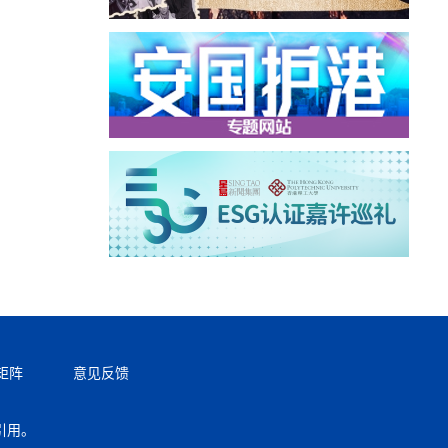
矩阵
意见反馈
引用。
返回顶部