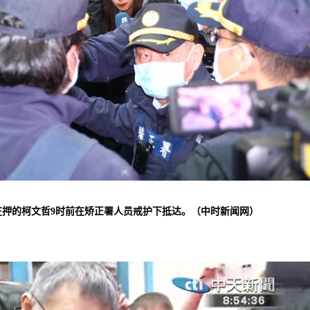
在押的柯文哲9时前在矫正署人员戒护下抵达。（中时新闻网）