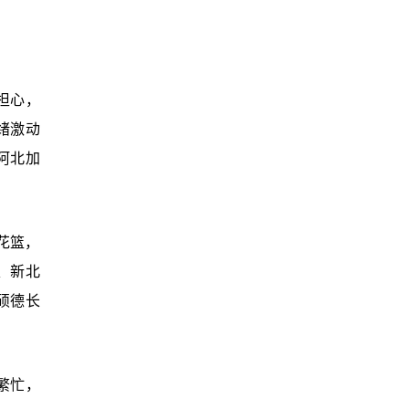
担心，
绪激动
阿北加
花篮，
、新北
硕德长
繁忙，