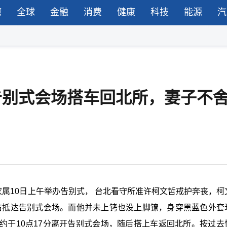
湾
全球
金融
消费
健康
科技
能源
汽
开告别式会场搭车回北所，妻子不
家属10日上午举办告别式，
台北看守所准许柯文哲戒护奔丧，
柯
左右抵达告别式会场。而他并未上铐也没上脚镣，身穿黑蓝色外套
约于10点17分离开告别式会场，随后搭上车返回北所。
按过去