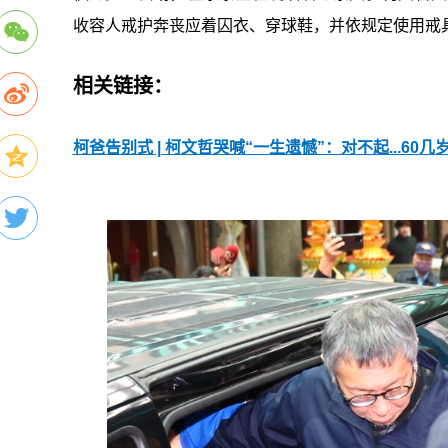
收容人戒护奔丧应着囚衣、穿球鞋，并依规定使用戒
相关链接：
柯爸告别式 | 柯文哲哭喊“一生遗憾”：对不起...60