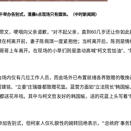
上午举办告别式，清晨6点现场只有媒体。（中时新闻网）
思文，哽咽向父亲道歉，“对不起父亲，直到60几岁还让你如此
就在柯离开前，妻子陈佩琪一度紧抱他；当柯离开后，陈则是情
哥哥上车离开。
在现场的小草们则是激动高喊“柯文哲加油”、“
会场内仅有几位工作人员，而会场外已布置就绪各界致赠的敬挽
柯建铭、“立委”庄瑞雄都致赠花篮。蓝营方面如“立法院长”韩国瑜
都送花吊唁。其中与柯文哲友好的韩国瑜，送的花蓝上头写着“
参加告别式，但柯家人仅礼貌性的婉转回绝表示，“‘
总统府
’
事务