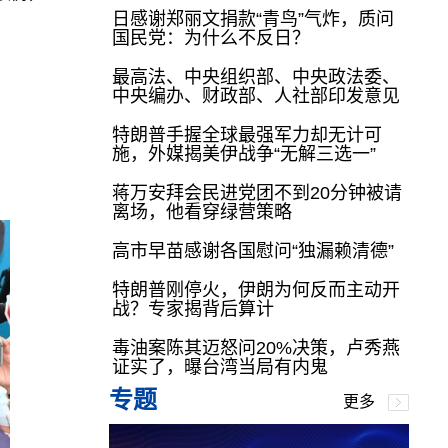
日感谢郑丽文捐款“青鸟”气炸，质问
国民党：为什么不反日？
最高法、中央组织部、中央政法委、
中央编办、财政部、人社部印发意见
特朗普手握全球最强军力却无计可
施，外媒揭美伊战争“无解三选一”
蒋万安拜会民进党团不到20分钟被请
离场，他看穿绿营策略
高市早苗感谢各国慰问“独漏赖清德”
特朗普刚停火，伊朗为何反而主动开
战？专家揭背后算计
毒油案陈其迈怒问20%决策，卢秀燕
证实了，曝台湾当局有内鬼
专题
更多