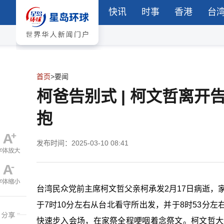
快讯
时事
香港
台
首页
>
要闻
柯爸告别式 | 柯文哲离
抱
发布时间：2025-03-10 08:41
台湾民众党前主席柯文哲父亲柯承发2月17日病逝，
于7时10分左右从台北看守所出发，
并于8时53分
快速步入会场，
在家祭全程哽咽着念祭文。柯文哲
大