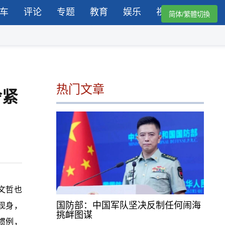
车
评论
专题
教育
娱乐
视频
简体/繁體切換
热门文章
舍紧
文哲
也
国防部：中国军队坚决反制任何闹海
现身，
挑衅图谋
惯例，