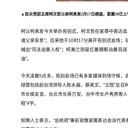
▲民众党前主席柯文哲父亲柯承发2月17日病逝，家属10日
柯父柯承发今天举办告别式，柯文哲在家祭中表达追
请父亲安息”；后来他于10时17分离开告别式会场；
喊出“司法迫害人权”；
柯美兰则是红着眼眶站着目送
油”。
今天凌晨5点多，告别会场已有多家媒体到场守候，
绿营包括
前台湾领导人
陈水扁、蔡英文，“立院”总召
市长侯友宜、台北市长蒋万安、台中市长卢秀燕等人
昭”4字。
知情人士表示，“总统府”事前就像家属表达会派代表