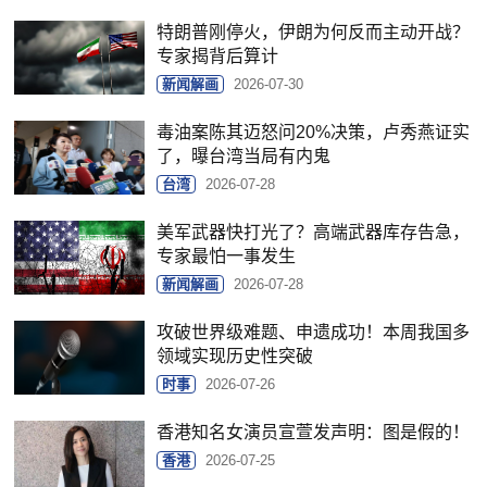
特朗普刚停火，伊朗为何反而主动开战？
专家揭背后算计
新闻解画
2026-07-30
毒油案陈其迈怒问20%决策，卢秀燕证实
了，曝台湾当局有内鬼
台湾
2026-07-28
美军武器快打光了？高端武器库存告急，
专家最怕一事发生
新闻解画
2026-07-28
攻破世界级难题、申遗成功！本周我国多
领域实现历史性突破
时事
2026-07-26
香港知名女演员宣萱发声明：图是假的！
香港
2026-07-25