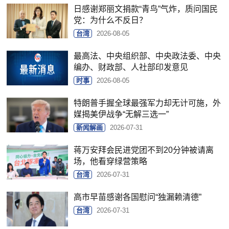
日感谢郑丽文捐款“青鸟”气炸，质问国民
党：为什么不反日？
台湾
2026-08-05
最高法、中央组织部、中央政法委、中央
编办、财政部、人社部印发意见
时事
2026-08-05
特朗普手握全球最强军力却无计可施，外
媒揭美伊战争“无解三选一”
新闻解画
2026-07-31
蒋万安拜会民进党团不到20分钟被请离
场，他看穿绿营策略
台湾
2026-07-31
高市早苗感谢各国慰问“独漏赖清德”
台湾
2026-07-31