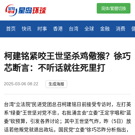
简体/繁體切換
首页
快讯
时事
香港
台湾
全球
金融
消费
柯建铭紧咬王世坚杀鸡儆猴？徐巧
芯断言：不听话就往死里打
2025-03-06 08:22
生成海报
台湾“立法院”民进党团总召柯建铭日前接受专访时，左打英
系“绿委”王世坚对党不忠，右批涌言会“立委”王定宇唱和“蓝
委”砍预算，引发各界讨论；其中王世坚气炸，昨（5日）放
话若他叛党就退出政坛。国民党“立委”徐巧芯昨分析指出，