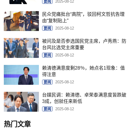
要闻
2025-08-12
民众党痛批台“高院”，驳回柯文哲抗告理
由“复制贴上”
要闻
2025-08-12
被问及是否参选国民党主席，卢秀燕：防
台风比选党主席重要
要闻
2025-08-12
赖清德满意度剩28％，她点名1现象：值
得注意
要闻
2025-08-12
台媒民调：赖清德、卓荣泰满意度皆跌破
3成，创就任来新低
要闻
2025-08-12
热门文章