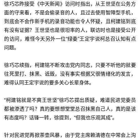
徐巧芯昨接受《中天新闻》访问时指出，从王世坚在公务方
面的守来看，不是会偷录音的人，且过去使用智障型手机，
到底会不会作新手机的录音功能也令人怀疑，且柯建铭到底
有没有证据？王世坚也是很坦率的人，联访时也是接受公开
的访问，难怪今天另外一位
“绿委”
王定宇说柯总召认知有点
问题。
徐巧芯续指，柯建铭不断攻击党内同志，只要不听他的就要
往死里打、抹黑、诋毁，没有事实根据又很情绪化的发言，
难得认同王定宇说的要多关心长辈身体。
“柯建铭就是不爽王世坚”徐巧芯提出质疑，难道民进党委员
都被渗透了吗？真的要想想堂堂总召抹黑自己人，真的是该
有态度吗？话锋一转，徐提到，“但我也乐观其成”。
针对民进党再掀茶壶风暴，由于党主席赖清德在中常会上沟