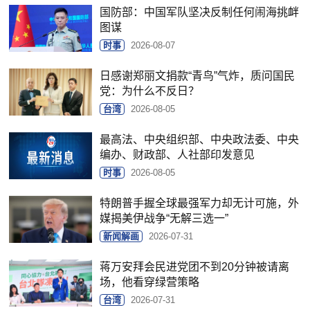
国防部：中国军队坚决反制任何闹海挑衅
图谋
时事
2026-08-07
日感谢郑丽文捐款“青鸟”气炸，质问国民
党：为什么不反日？
台湾
2026-08-05
最高法、中央组织部、中央政法委、中央
编办、财政部、人社部印发意见
时事
2026-08-05
特朗普手握全球最强军力却无计可施，外
媒揭美伊战争“无解三选一”
新闻解画
2026-07-31
蒋万安拜会民进党团不到20分钟被请离
场，他看穿绿营策略
台湾
2026-07-31