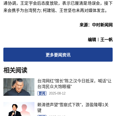
通协调，王定宇会后态度放软，表示已厘清是场误会，接下
来会携手为台湾努力; 柯建铭、王世坚也未再对媒体发言。
来源：中时新闻网
编辑︱王一帆
更多
要闻
资讯
相关阅读
台湾网红“馆长”陈之汉今日抵深，喊话“让
台湾民众大饱眼福”
要闻
2025-08-12
赖清德声望“雪崩式下跌”，游盈隆曝1关
键