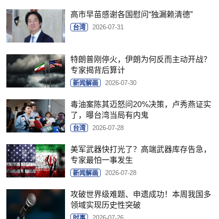
高市早苗感谢各国慰问“独漏赖清德”
台湾
2026-07-31
特朗普刚停火，伊朗为何反而主动开战？
专家揭背后算计
新闻解画
2026-07-30
毒油案陈其迈怒问20%决策，卢秀燕证实
了，曝台湾当局有内鬼
台湾
2026-07-28
美军武器快打光了？高端武器库存告急，
专家最怕一事发生
新闻解画
2026-07-28
攻破世界级难题、申遗成功！本周我国多
领域实现历史性突破
时事
2026-07-26