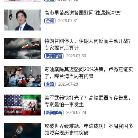
高市早苗感谢各国慰问“独漏赖清德”
台湾
2026-07-31
特朗普刚停火，伊朗为何反而主动开战？
专家揭背后算计
新闻解画
2026-07-30
毒油案陈其迈怒问20%决策，卢秀燕证实
了，曝台湾当局有内鬼
台湾
2026-07-28
美军武器快打光了？高端武器库存告急，
专家最怕一事发生
新闻解画
2026-07-28
攻破世界级难题、申遗成功！本周我国多
领域实现历史性突破