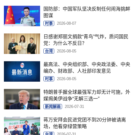
国防部：中国军队坚决反制任何闹海挑衅
图谋
时事
2026-08-07
日感谢郑丽文捐款“青鸟”气炸，质问国民
党：为什么不反日？
台湾
2026-08-05
最高法、中央组织部、中央政法委、中央
编办、财政部、人社部印发意见
时事
2026-08-05
特朗普手握全球最强军力却无计可施，外
媒揭美伊战争“无解三选一”
新闻解画
2026-07-31
蒋万安拜会民进党团不到20分钟被请离
场，他看穿绿营策略
台湾
2026-07-31