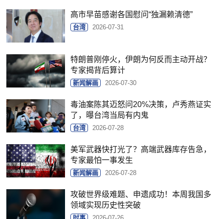
高市早苗感谢各国慰问“独漏赖清德”
台湾
2026-07-31
特朗普刚停火，伊朗为何反而主动开战？
专家揭背后算计
新闻解画
2026-07-30
毒油案陈其迈怒问20%决策，卢秀燕证实
了，曝台湾当局有内鬼
台湾
2026-07-28
美军武器快打光了？高端武器库存告急，
专家最怕一事发生
新闻解画
2026-07-28
攻破世界级难题、申遗成功！本周我国多
领域实现历史性突破
时事
2026-07-26