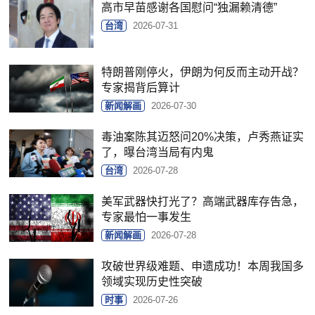
高市早苗感谢各国慰问“独漏赖清德”
台湾
2026-07-31
特朗普刚停火，伊朗为何反而主动开战？
专家揭背后算计
新闻解画
2026-07-30
毒油案陈其迈怒问20%决策，卢秀燕证实
了，曝台湾当局有内鬼
台湾
2026-07-28
美军武器快打光了？高端武器库存告急，
专家最怕一事发生
新闻解画
2026-07-28
攻破世界级难题、申遗成功！本周我国多
领域实现历史性突破
时事
2026-07-26