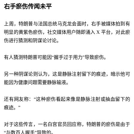
右手瘀伤传闻未平
上周，特朗普与法国总统马克龙会面时，右手被媒体拍到有
明显的黄紫色瘀伤，社交媒体用户随即涌入
X 平台，对此瘀
伤进行猜测和阴谋论讨论。
有人猜测特朗普可能因“握手过于用力”导致瘀伤。
另一种阴谋论则认为，这是静脉注射留下的痕迹，暗示他可
能因为健康问题需要静脉输液。
还有网友称：“这种瘀伤看起来像是静脉注射或抽血留下的
痕迹。”
对于这些传言，一名白宫官员回应称，特朗普的瘀伤是由于
“与数百人握手”导致的。