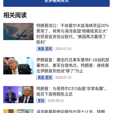
更多
要闻
资讯
相关阅读
特朗普改口：不收霍尔木兹海峡货运20%
费用了，将用与海湾各国“规模极其巨大”
的贸易投资协议取代，“美国再次赢得了
胜利”
美国-要闻
2026-07-15
伊朗报复：袭击约旦美军基地F-18战机部
署地点、美军住宿地点，特朗普：继续袭
击伊朗直到他说“够了”为止
美国-要闻
2026-07-15
特朗普：与英特尔CEO会面“非常有趣”，
阁员下周再晤陈立武
要闻
2025-08-12
泽连斯基拒绝向俄作出领土让步，特朗