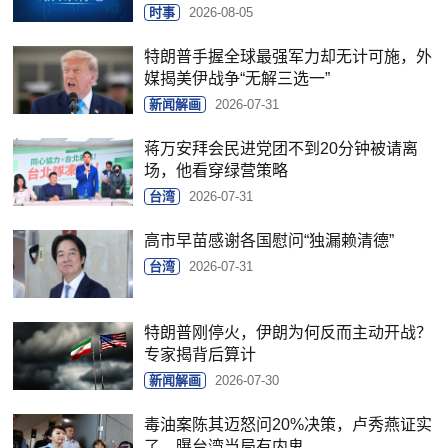
时事
2026-08-05
特朗普手握全球最强军力却无计可施，外
媒揭美伊战争“无解三选一”
新闻解画
2026-07-31
蒋万安拜会民进党团不到20分钟被请离
场，他看穿绿营策略
台湾
2026-07-31
高市早苗感谢各国慰问“独漏赖清德”
台湾
2026-07-31
特朗普刚停火，伊朗为何反而主动开战？
专家揭背后算计
新闻解画
2026-07-30
毒油案陈其迈怒问20%决策，卢秀燕证实
了，曝台湾当局有内鬼