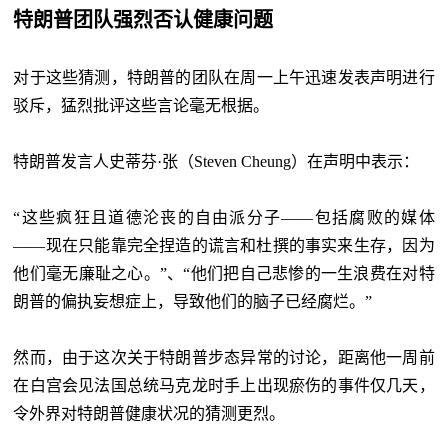
特朗普团队强烈否认健康问题
对于这些猜测，特朗普的团队在周一上午迅速发表声明进行
驳斥，猛烈批评这些言论毫无根据。
特朗普发言人史蒂芬·张（Steven Cheung）在声明中表示：
“这些疯狂且道德沦丧的自由派分子——包括腐败的媒体
——现在只能靠完全捏造的谎言和杜撰的事实来生存，因为
他们毫无廉耻之心。”、“他们把自己悲惨的一生浪费在对特
朗普的偏执妄想症上，导致他们的脑子已经腐烂。”
然而，由于这次关于特朗普步态异常的讨论，距离他一周前
在白宫会见法国总统马克龙时手上出现瘀伤的事件仅几天，
令外界对特朗普健康状况的猜测更烈。