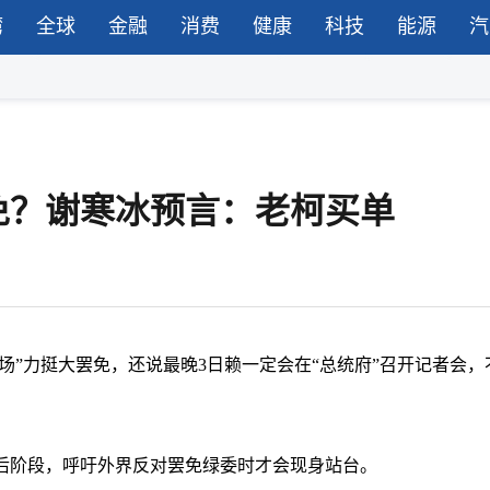
湾
全球
金融
消费
健康
科技
能源
汽
免？谢寒冰预言：老柯买单
登场”力挺大罢免，还说最晚3日赖一定会在“总统府”召开记者会，
后阶段，呼吁外界反对罢免绿委时才会现身站台。