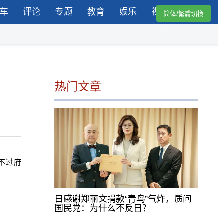
车
评论
专题
教育
娱乐
视频
简体/繁體切換
热门文章
不过府
日感谢郑丽文捐款“青鸟”气炸，质问
国民党：为什么不反日？