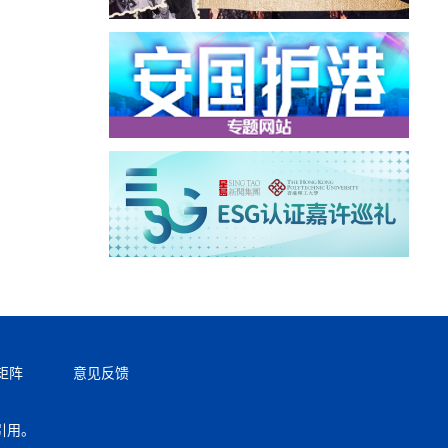
矩阵
意见反馈
引用。
返回顶部