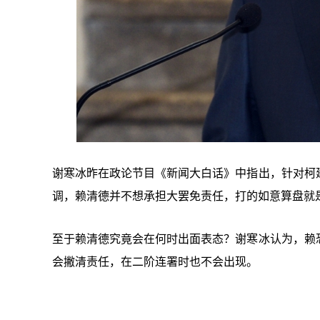
谢寒冰昨在政论节目《新闻大白话》中指出，针对柯
调，赖清德并不想承担大罢免责任，打的如意算盘就
至于赖清德究竟会在何时出面表态？谢寒冰认为，赖
会撇清责任，在二阶连署时也不会出现。