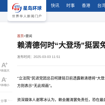
快讯
时事
香港
台
首页
>
要闻
赖清德何时“大登场”挺罢
发布时间：2025-03-03 11:51
“立法院”民进党团总召柯建铭日前透露赖清德将
“大
方则表示“无此规画”。
资深媒体人谢寒冰认为，赖会撇清罢免责任，恐在最