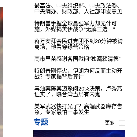
最高法、中央组织部、中央政法委、
中央编办、财政部、人社部印发意见
特朗普手握全球最强军力却无计可
施，外媒揭美伊战争“无解三选一”
蒋万安拜会民进党团不到20分钟被请
离场，他看穿绿营策略
高市早苗感谢各国慰问“独漏赖清德”
特朗普刚停火，伊朗为何反而主动开
战？专家揭背后算计
毒油案陈其迈怒问20%决策，卢秀燕
证实了，曝台湾当局有内鬼
美军武器快打光了？高端武器库存告
急，专家最怕一事发生
专题
更多