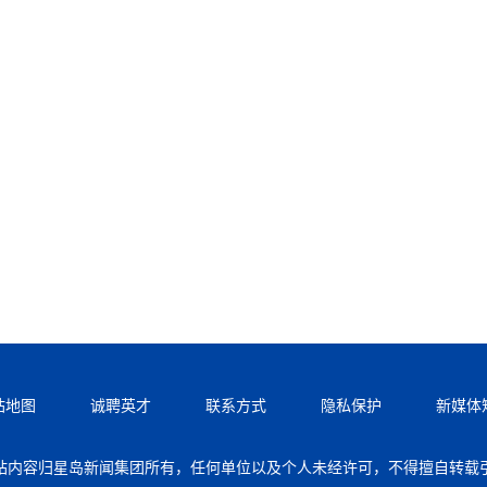
站地图
诚聘英才
联系方式
隐私保护
新媒体
站内容归星岛新闻集团所有，任何单位以及个人未经许可，不得擅自转载