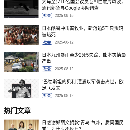
大马至少10名国会议员卷AI性爱片风波，
通讯部急寻Google协助调查
社会
2025-09-15
日本酷暑冲击畜牧业，新泻逾5千只蛋鸡
被热死
社会
2025-08-12
日本九州暴雨至少2死5失踪，熊本灾情最
严重
社会
2025-08-12
“巴勒斯坦的贝利”遭遇以军袭击离世，欧
足联发文
社会
2025-08-12
热门文章
日感谢郑丽文捐款“青鸟”气炸，质问国民
党：为什么不反日？