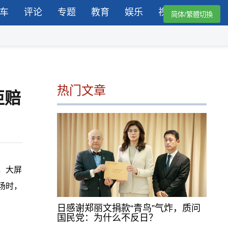
车
评论
专题
教育
娱乐
视频
简体/繁體切換
热门文章
拒赔
，大屏
场时，
日感谢郑丽文捐款“青鸟”气炸，质问
国民党：为什么不反日？