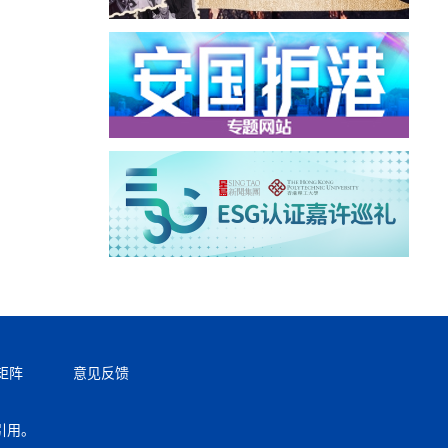
矩阵
意见反馈
引用。
返回顶部