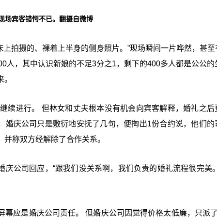
现场宾客错愕不已。翻摄自微博
床上拍摄的、裸着上半身的侧身照片。”现场瞬间一片哗然，甚至
00人，其中认识新娘的不足3分之1，剩下的400多人都是公公的
来。
以继续进行。 但林女和丈夫根本没有机会向宾客解释，婚礼之后
而，婚庆公司只是敷衍地安抚了几句，便掏出1份合约说，他们的
，并称双方经解除了合作关系。
”婚庆公司回应，“跟我们没关系啊，我们负责的婚礼流程很完美。
屏幕应是婚庆公司责任。 但婚庆公司因觉得价格太低廉，只派了