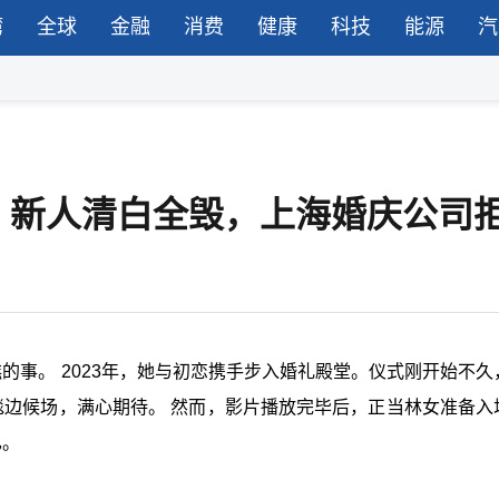
湾
全球
金融
消费
健康
科技
能源
汽
，新人清白全毁，上海婚庆公司
的事。 2023年，她与初恋携手步入婚礼殿堂。仪式刚开始不久
毯边候场，满心期待。 然而，影片播放完毕后，正当林女准备入
已。