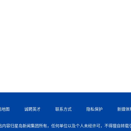
站地图
诚聘英才
联系方式
隐私保护
新媒体
站内容归星岛新闻集团所有，任何单位以及个人未经许可，不得擅自转载