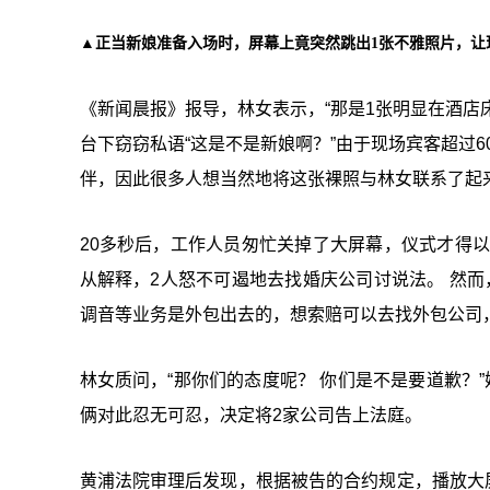
▲正当新娘准备入场时，屏幕上竟突然跳出1张不雅照片，让
《新闻晨报》报导，林女表示，“那是1张明显在酒店
台下窃窃私语“这是不是新娘啊？”由于现场宾客超过6
伴，因此很多人想当然地将这张裸照与林女联系了起
20多秒后，工作人员匆忙关掉了大屏幕，仪式才得
从解释，2人怒不可遏地去找婚庆公司讨说法。 然
调音等业务是外包出去的，想索赔可以去找外包公司
林女质问，“那你们的态度呢？ 你们是不是要道歉？
俩对此忍无可忍，决定将2家公司告上法庭。
黄浦法院审理后发现，根据被告的合约规定，播放大