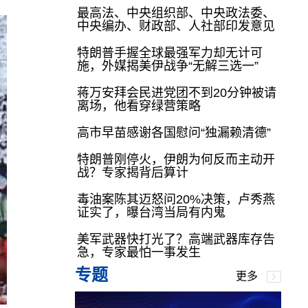
最高法、中央组织部、中央政法委、
中央编办、财政部、人社部印发意见
特朗普手握全球最强军力却无计可
施，外媒揭美伊战争“无解三选一”
蒋万安拜会民进党团不到20分钟被请
离场，他看穿绿营策略
高市早苗感谢各国慰问“独漏赖清德”
特朗普刚停火，伊朗为何反而主动开
战？专家揭背后算计
毒油案陈其迈怒问20%决策，卢秀燕
证实了，曝台湾当局有内鬼
美军武器快打光了？高端武器库存告
急，专家最怕一事发生
专题
更多