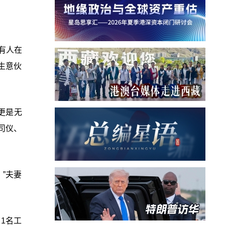
有人在
生意伙
更是无
司仪、
”夫妻
1名工