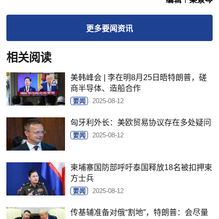
更多
要闻
资讯
相关阅读
美韩峰会 | 李在明8月25日晤特朗普，磋
商半导体、造船合作
要闻
2025-08-12
匈牙利外长：美欧贸易协议存在多处疑问
要闻
2025-08-12
柬埔寨国防部呼吁泰国释放18名被扣押柬
方士兵
要闻
2025-08-12
传基辅准备对俄“割地”，特朗普：会尽量