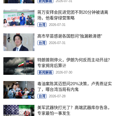
新闻解画
2026-07-31
蒋万安拜会民进党团不到20分钟被请离
场，他看穿绿营策略
台湾
2026-07-31
高市早苗感谢各国慰问“独漏赖清德”
台湾
2026-07-31
特朗普刚停火，伊朗为何反而主动开战？
专家揭背后算计
新闻解画
2026-07-30
毒油案陈其迈怒问20%决策，卢秀燕证实
了，曝台湾当局有内鬼
台湾
2026-07-28
美军武器快打光了？高端武器库存告急，
专家最怕一事发生