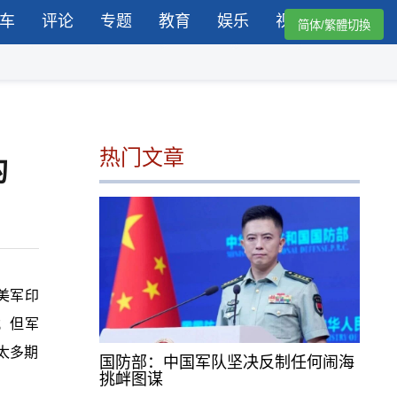
车
评论
专题
教育
娱乐
视频
简体/繁體切換
热门文章
的
美军印
；但军
太多期
国防部：中国军队坚决反制任何闹海
挑衅图谋