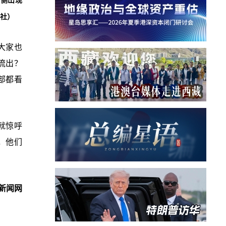
右侧出现
闻社）
，大家也
流出？
部都看
就惊呼
，他们
新闻网