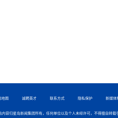
站地图
诚聘英才
联系方式
隐私保护
新媒体
站内容归星岛新闻集团所有，任何单位以及个人未经许可，不得擅自转载