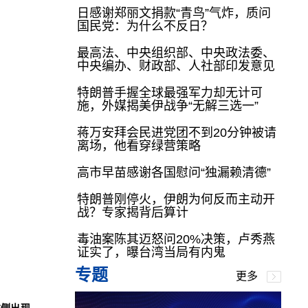
日感谢郑丽文捐款“青鸟”气炸，质问
国民党：为什么不反日？
最高法、中央组织部、中央政法委、
中央编办、财政部、人社部印发意见
特朗普手握全球最强军力却无计可
施，外媒揭美伊战争“无解三选一”
蒋万安拜会民进党团不到20分钟被请
离场，他看穿绿营策略
高市早苗感谢各国慰问“独漏赖清德”
特朗普刚停火，伊朗为何反而主动开
战？专家揭背后算计
毒油案陈其迈怒问20%决策，卢秀燕
证实了，曝台湾当局有内鬼
专题
更多