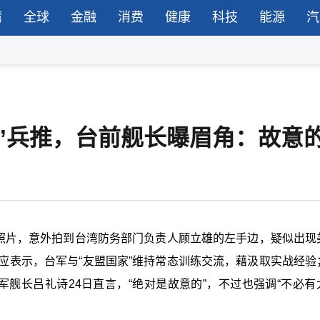
湾
全球
金融
消费
健康
科技
能源
汽
”兵推，台前舰长曝眉角：故意
推照片，意外拍到台湾防务部门负责人顾立雄的左手边，疑似出现
应表示，台军与“
友盟国家
”维持常态训练交流，藉汲取实战经验
军舰长吕礼诗24日直言，“绝对是故意的”，不过也强调“不必有