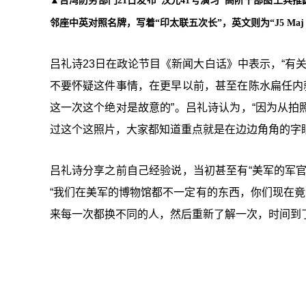
▲台湾防务部门21日发布“汉光41号演习”高阶干部图上
邻座中英对照名牌，写着“印太联五次长”，英文则为“J5 Ma
吕礼诗23日在政论节目《新闻大白话》中表示，“有
不要怀疑这件事情，在更早以前，甚至在陈水扁任内
这一次这个绝对是故意的”。吕礼诗认为，“因为从
过这个这照片，大家都知道重点就是在边边角角的字
吕礼诗分享之前自己经验说，当初甚至有“美军的军
“我们在美军的博物馆都不一定有的东西，你们现在竟
来每一次都换不同的人，然后重新了解一次，时间到