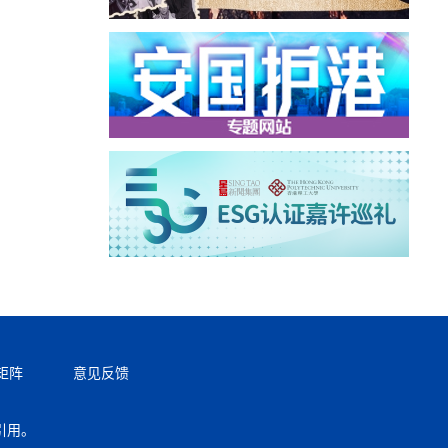
矩阵
意见反馈
引用。
返回顶部