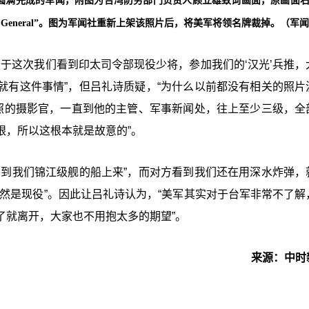
兵推圆满完成的军闻，附图为台湾防务部门负责人顾立雄致词画面，原画面
j General”。图为军闻社重新上架该照片后，将美军将领名牌裁掉。（军
关于这次我们看到印太司令部现役少将，参加我们的‘
汉光
’兵推
就有这件事情”，但吕礼诗质疑，“为什么以前都没有相关的照片
拍照的摄影官，一直到他的主管、军事新闻处，往上至少三级，全
眼，所以这根本就是故意的”。
官到我们锦江级舰的船上来”，而对方看到我们还在用深水炸弹，
然是现役”。因此让吕礼诗认为，“美军其实对于台军非常不了解
了就离开，大家也不用抱太多的期望”。
来源：中时