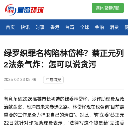
简体/繁體切換
首页
快讯
时事
香港
台湾
全球
金融
消费
绿罗织罪名构陷林岱桦？蔡正元列
2法条气炸：怎可以说贪污
2025-02-23 08:46
生成海报
有意角逐2026高雄市长初选的绿委林岱桦，涉诈助理费及政
治献金案，恐冲击未来参选之路。林岱桦现在也强调“目前最
重要的工作是全力捍卫自己的清白”。对此，前“立委
”
蔡正元
22日就针对诈领助理费表示，“法律写这个钱是给‘立法委