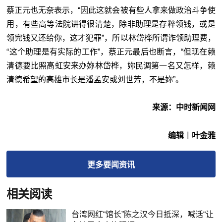
蔡正元也无奈表示，“因此这就会被有些人拿来做政治斗争使
用，有些高等法院讲得很清楚，除非助理是存粹领钱，或是
领完钱又还给你，这才犯罪”，所以林岱桦所谓诈领助理费，
“这个助理是有实际的工作”，蔡正元最后也断言，“但现在赖
清德要比照高虹安来办妳林岱桦，妳民调第一名又怎样，赖
清德希望的高雄市长是潘孟安或刘世芳，不是妳”。
来源：中时新闻网
编辑︱叶金雅
更多
要闻
资讯
相关阅读
台湾网红“馆长”陈之汉今日抵深，喊话“让