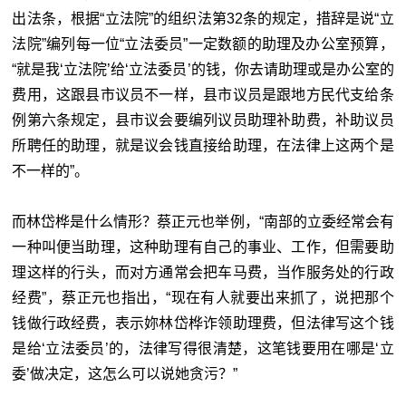
出法条，根据“立法院
”
的组织法第32条的规定，措辞是说“立
法院
”
编列每一位“立法委员
”
一定数额的助理及办公室预算，
“就是我‘立法院
’
给‘立法委员
’
的钱，你去请助理或是办公室的
费用，这跟县市议员不一样，县市议员是跟地方民代支给条
例第六条规定，县市议会要编列议员助理补助费，补助议员
所聘任的助理，就是议会钱直接给助理，在法律上这两个是
不一样的”。
而林岱桦是什么情形？蔡正元也举例，“南部的立委经常会有
一种叫便当助理，这种助理有自己的事业、工作，但需要助
理这样的行头，而对方通常会把车马费，当作服务处的行政
经费”，蔡正元也指出，“现在有人就要出来抓了，说把那个
钱做行政经费，表示妳林岱桦诈领助理费，但法律写这个钱
是给‘立法委员
’
的，法律写得很清楚，这笔钱要用在哪是‘立
委
’
做决定，这怎么可以说她贪污？”