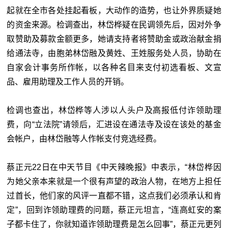
起就在全市各处挂起看板，大动作的造势，也让外界质疑她
的资金来源。检调查出，林岱桦疑在民调领先后，因对外争
取赞助及募款金额更多，她请支持者将赞助金或政治献金捐
给通法寺，由胞弟林岱融及黄姓、王姓服务处人员，协助在
自家会计事务所作帐，以各种名目来支付初选看板、文宣
品、雇用助理及工作人员的开销。
检调也查出，林岱桦等人涉以人头户及高报低付诈领助理
费，向“立法院
”
请领后，汇进设在通法寺及设在该处的基金
会帐户，由林岱融等人作帐支付竞选经费。
蔡正元22日在中天节目《中天辣晚报》中表示，“林岱桦因
为她父亲本来就是一个很有声望的政治人物，在地方上担任
过首长，他们家的风评一直都不错，这点我们必须承认和肯
定”，回到诈领助理费的问题，蔡正元坦言，“连高虹安的案
子都卡住了，你就知道诈领助理费是怎么回事”，蔡正元更列