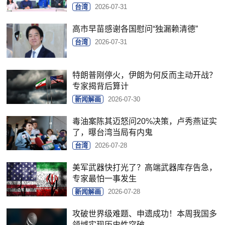
台湾
2026-07-31
高市早苗感谢各国慰问“独漏赖清德”
台湾
2026-07-31
特朗普刚停火，伊朗为何反而主动开战？
专家揭背后算计
新闻解画
2026-07-30
毒油案陈其迈怒问20%决策，卢秀燕证实
了，曝台湾当局有内鬼
台湾
2026-07-28
美军武器快打光了？高端武器库存告急，
专家最怕一事发生
新闻解画
2026-07-28
攻破世界级难题、申遗成功！本周我国多
领域实现历史性突破