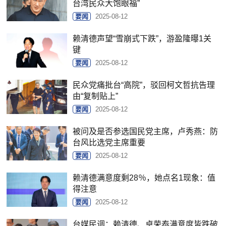
台湾民众大饱眼福”
要闻
2025-08-12
赖清德声望“雪崩式下跌”，游盈隆曝1关
键
要闻
2025-08-12
民众党痛批台“高院”，驳回柯文哲抗告理
由“复制贴上”
要闻
2025-08-12
被问及是否参选国民党主席，卢秀燕：防
台风比选党主席重要
要闻
2025-08-12
赖清德满意度剩28％，她点名1现象：值
得注意
要闻
2025-08-12
台媒民调：赖清德、卓荣泰满意度皆跌破