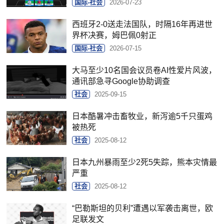
国际-社会
2026-07-23
西班牙2-0送走法国队，时隔16年再进世
界杯决赛，姆巴佩0射正
国际-社会
2026-07-15
大马至少10名国会议员卷AI性爱片风波，
通讯部急寻Google协助调查
社会
2025-09-15
日本酷暑冲击畜牧业，新泻逾5千只蛋鸡
被热死
社会
2025-08-12
日本九州暴雨至少2死5失踪，熊本灾情最
严重
社会
2025-08-12
“巴勒斯坦的贝利”遭遇以军袭击离世，欧
足联发文