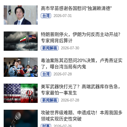
高市早苗感谢各国慰问“独漏赖清德”
台湾
2026-07-31
特朗普刚停火，伊朗为何反而主动开战？
专家揭背后算计
新闻解画
2026-07-30
毒油案陈其迈怒问20%决策，卢秀燕证实
了，曝台湾当局有内鬼
台湾
2026-07-28
美军武器快打光了？高端武器库存告急，
专家最怕一事发生
新闻解画
2026-07-28
攻破世界级难题、申遗成功！本周我国多
领域实现历史性突破
时事
2026-07-26