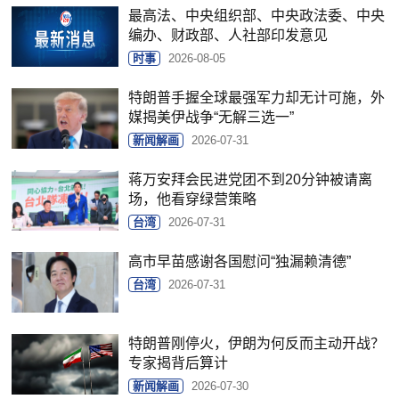
最高法、中央组织部、中央政法委、中央
编办、财政部、人社部印发意见
时事
2026-08-05
特朗普手握全球最强军力却无计可施，外
媒揭美伊战争“无解三选一”
新闻解画
2026-07-31
蒋万安拜会民进党团不到20分钟被请离
场，他看穿绿营策略
台湾
2026-07-31
高市早苗感谢各国慰问“独漏赖清德”
台湾
2026-07-31
特朗普刚停火，伊朗为何反而主动开战？
专家揭背后算计
新闻解画
2026-07-30