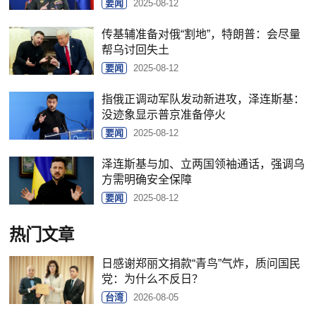
要闻
2025-08-12
传基辅准备对俄“割地”，特朗普：会尽量
帮乌讨回失土
要闻
2025-08-12
指俄正调动军队发动新进攻，泽连斯基：
没迹象显示普京准备停火
要闻
2025-08-12
泽连斯基与加、立两国领袖通话，强调乌
方需明确安全保障
要闻
2025-08-12
热门文章
日感谢郑丽文捐款“青鸟”气炸，质问国民
党：为什么不反日？
台湾
2026-08-05