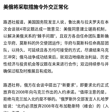
美俄将采取措施令外交正常化
路透社报道，美国国务院发言人说，
鲁比奥
与拉夫罗夫在本
次会谈就4项议题达成一致意见：美俄同意建立磋商机制，
以解决美俄关系的“棘手问题”，且双方各自任命团队重新确
立华府、莫斯科的外交使团运作；华府与莫斯科任命高层团
队，以持久、可延续且各方均可接受的方式，尽速结束乌克
兰冲突；俄乌战争成功结束后，就双边地缘政治利益、历史
性经济与投资机会等议题在未来进行合作；双边持续参与并
确保过程及时推展且有成效。
路透社称，俄方在会谈中提出了“新要求”，即要求北约正式
放弃在2008年向乌克兰作出的入约承诺。“值得注意的是，
拒绝乌克兰加入北约是不够的。”俄罗斯外交部发言人扎哈罗
娃说：“北约必须放弃2008年在布加勒斯特（峰会）的（入