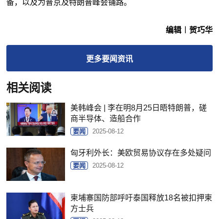
备，以及为普京及特朗普峰会铺路。
编辑︱贺巧华
更多
要闻
资讯
相关阅读
美韩峰会 | 李在明8月25日晤特朗普，磋
商半导体、造船合作
要闻
2025-08-12
匈牙利外长：美欧贸易协议存在多处疑问
要闻
2025-08-12
柬埔寨国防部呼吁泰国释放18名被扣押柬
方士兵