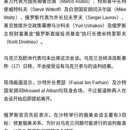
美方代表为国务卿鲁比奥（Marco Rubio）、特郎普中东特
使威特科夫（Steve Witkoff）及白宫国安顾问沃尔兹（Mike
Waltz），俄罗斯代表为外长拉夫罗夫（Sergei Lavrov）、
普京首席外交政策幕僚乌沙科夫（Yuri Ushakov）及俄罗斯
主权财富基金“俄罗斯直接投资基金”执行长德米特里耶夫
（Kirill Dmitriev）。
乌克兰及欧洲代表均未出席这次会谈。乌克兰总统泽连斯基
昨（17）日称，不会接受没有乌克兰参与的谈判结果。
现场画面显示，沙特外长费瑟（Faisal bin Farhan）及沙特
国安顾问Musaed al Alban均现身会场，不过报道称两人在
会谈开始后即提前离开。
俄罗斯官员先前表示，在沙特举行的俄美会谈主要有3目
标：修复俄美关系、为针对乌克兰问题可能进行的谈判做准