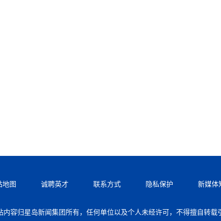
站地图
诚聘英才
联系方式
隐私保护
新媒体
站内容归星岛新闻集团所有，任何单位以及个人未经许可，不得擅自转载