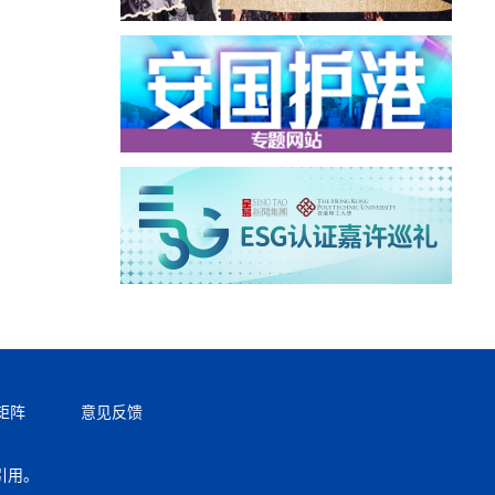
矩阵
意见反馈
引用。
返回顶部