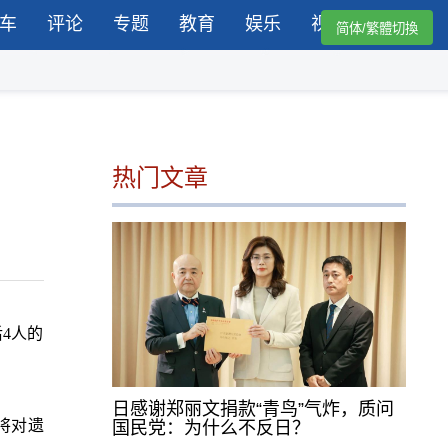
车
评论
专题
教育
娱乐
视频
简体/繁體切換
热门文章
4人的
日感谢郑丽文捐款“青鸟”气炸，质问
将对遗
国民党：为什么不反日？