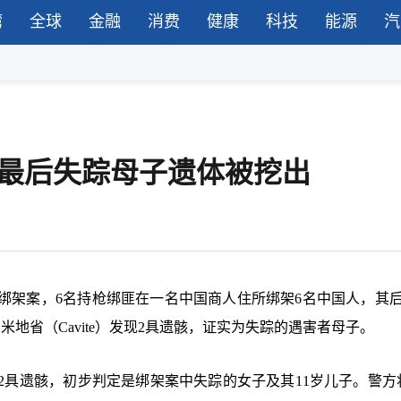
湾
全球
金融
消费
健康
科技
能源
汽
，最后失踪母子遗体被挖出
枪绑架案，6名持枪绑匪在一名中国商人住所绑架6名中国人，其后
地省（Cavite）发现2具遗骸，证实为失踪的遇害者母子。
2具遗骸，初步判定是绑架案中失踪的女子及其11岁儿子。警方