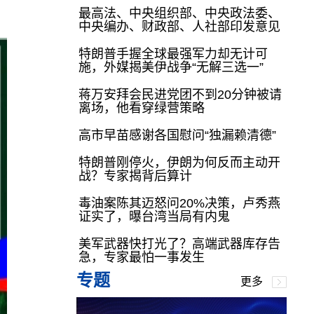
最高法、中央组织部、中央政法委、
中央编办、财政部、人社部印发意见
特朗普手握全球最强军力却无计可
施，外媒揭美伊战争“无解三选一”
蒋万安拜会民进党团不到20分钟被请
离场，他看穿绿营策略
高市早苗感谢各国慰问“独漏赖清德”
特朗普刚停火，伊朗为何反而主动开
战？专家揭背后算计
毒油案陈其迈怒问20%决策，卢秀燕
证实了，曝台湾当局有内鬼
美军武器快打光了？高端武器库存告
急，专家最怕一事发生
专题
更多