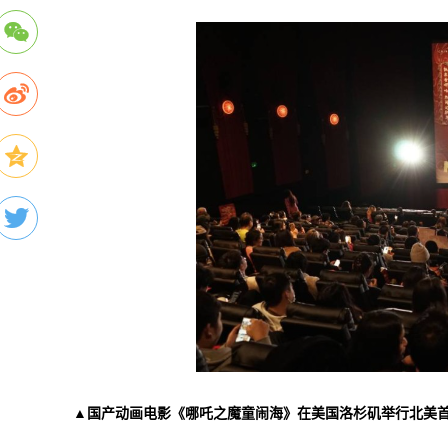
▲国产动画电影《哪吒之魔童闹海》在美国洛杉矶举行北美