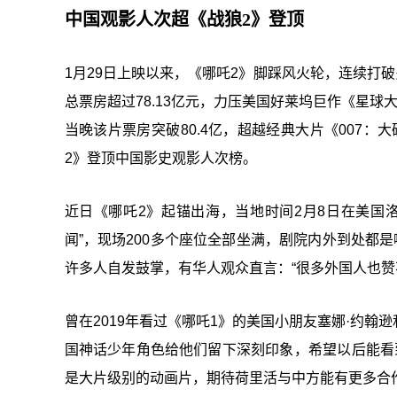
中国观影人次超《战狼2》登顶
1月29日上映以来，《哪吒2》脚踩风火轮，连续打
总票房超过78.13亿元，力压美国
好莱坞
巨作《星球大
当晚该片票房突破80.4亿，超越经典大片《007：
2》登顶中国影史观影人次榜。
近日《哪吒2》起锚出海，当地时间2月8日在美国
闻”，现场200多个座位全部坐满，剧院内外到处都
许多人自发鼓掌，有华人观众直言：“很多外国人也赞
曾在2019年看过《哪吒1》的美国小朋友塞娜·约
国神话少年角色给他们留下深刻印象，希望以后能看到
是大片级别的动画片，期待荷里活与中方能有更多合