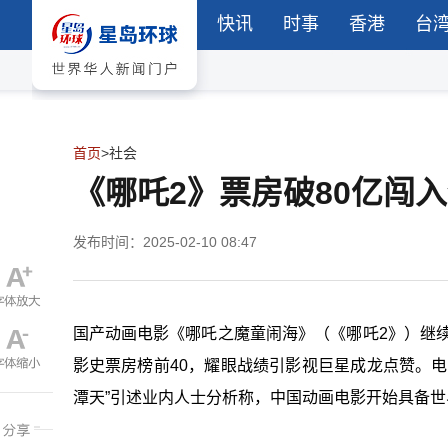
快讯
时事
香港
台
首页
>
社会
《哪吒2》票房破80亿闯
发布时间：2025-02-10 08:47
国产动画电影《哪吒之魔童闹海》（《哪吒2》）继续
影史票房榜前40，耀眼战绩引影视巨星成龙点赞。
潭天”引述业内人士分析称，中国动画电影开始具备