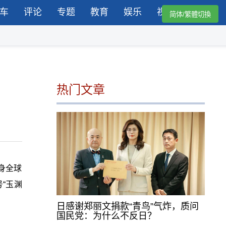
车
评论
专题
教育
娱乐
视频
简体/繁體切換
热门文章
身全球
“玉渊
日感谢郑丽文捐款“青鸟”气炸，质问
国民党：为什么不反日？