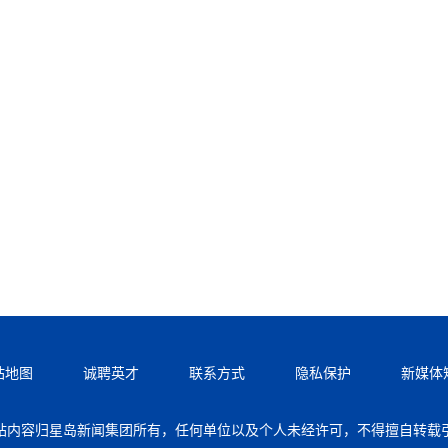
站地图
诚聘英才
联系方式
隐私保护
新媒体
站内容归星岛新闻集团所有，任何单位以及个人未经许可，不得擅自转载