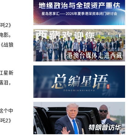
吒2》
电影。
《战狼
红星新
落泪，
这个中
吒2》