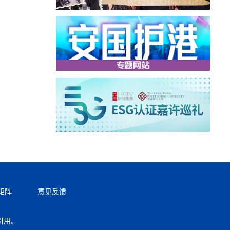
矩阵
意见反馈
引用。
返回顶部