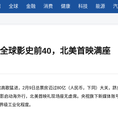
湾
全球
金融
消费
健康
科技
能源
汽
入全球影史前40，北美首映满座
高歌猛进，2月9日总票房迈过80亿（人民币，下同）大关，跻
电影启动海外行，北美首映礼现场座无虚席。央视旗下新媒体账号
世界级工业化程度。