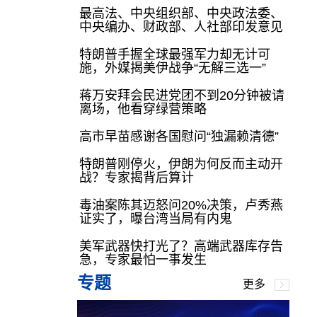
最高法、中央组织部、中央政法委、
中央编办、财政部、人社部印发意见
特朗普手握全球最强军力却无计可
施，外媒揭美伊战争“无解三选一”
蒋万安拜会民进党团不到20分钟被请
离场，他看穿绿营策略
高市早苗感谢各国慰问“独漏赖清德”
特朗普刚停火，伊朗为何反而主动开
战？专家揭背后算计
毒油案陈其迈怒问20%决策，卢秀燕
证实了，曝台湾当局有内鬼
美军武器快打光了？高端武器库存告
急，专家最怕一事发生
专题
更多