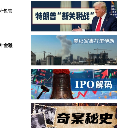
分包管
叶金雅