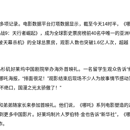
破多项记录。电影数据平台灯塔数据显示，截至今天14时半，《哪
战9：天行者崛起》，成为全球影史票房榜前40名中唯一的亚洲
大破天幕杀机》的全球总票房，观影人数也突破1.6亿人次，超越
洛杉矶好莱坞中国剧院举办海外首映礼。一名留学生观众告诉“
是哪吒海报，“排面很足！”观影结束后现场不少人为故事情节感动
不绝口，国漫之光太骄傲了！”
翰逊和弟弟随家长来参加首映礼。他们说，《哪吒》系列电影塑造的
更多中国影片。好莱坞制片人罗伯特·金也告诉“新华社”，《哪
作。