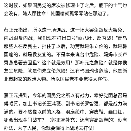
这时候，如果国民党的席次被修理少了之后，底下的士气也
会没有，随人顾性命！韩国瑜就孤零零站在那边了。
蔡正元指出，所以这一场选战、这一场大罢免跟反大罢免、
内战跟反内战，我们现在打出口号“顾八肚，反内战！”青鸟
那些人在反民主，挡住了以后，功劳就是朱立伦的，就是韩
国瑜的，就是侯友宜的。不是本来说台中危险、妈妈市长卢
秀燕急著去固盘？这个就是效用！那叶元之危险？就是你侯
友宜危险、就是你朱立伦危险！还有韩国瑜也危险，他是新
北市起家的政治人物。所以国民党不要觉得太客气。
蔡正元提到，今年的国民党之所以有战力，幸好党团总召是
傅崐萁，加上书记长王鸿薇、副书记长罗智强，都是战力满
满的。要不然像以前的风格，羽扇纶巾、穿皮鞋、画口红，
哪会出现金门战车？（郭正亮补充：还有穿高跟鞋的）没有
办法，为了人民，你就要懂得上战场去打仗！