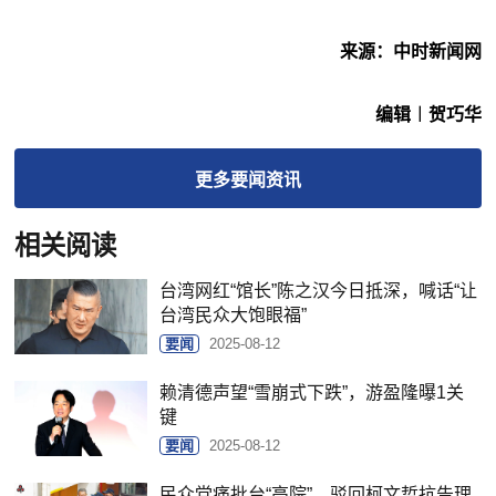
来源：中时新闻网
编辑︱贺巧华
更多
要闻
资讯
相关阅读
台湾网红“馆长”陈之汉今日抵深，喊话“让
台湾民众大饱眼福”
要闻
2025-08-12
赖清德声望“雪崩式下跌”，游盈隆曝1关
键
要闻
2025-08-12
民众党痛批台“高院”，驳回柯文哲抗告理