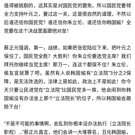
值得被挑剔的，这其实是对国民党的罢免，所以国民党要倾
全力支持叶元之，要过这一关，这是很自然的道理，不然以
后谁还信你国民党？谁还信你朱立伦、谁还信你韩国瑜？全
党要在这个决战里面跟他对垒！
蔡正元强调，第一，战绩，如果把张宏陆拉下来、把叶元之
保住了，国民党全胜？大胜利！你朱立伦要选党主席？我们
拜托你继续当党主席！那万一，连这个都保不住？朱立伦、
侯友宜就算了吧。虽然有人说韩国瑜有“
立法院”3分之2保
障，是无法改选的，法律上是如此，政治上不是如此！你今
天只要让民进党在“立法院”比国民党多一席，他会闹到你韩
国瑜没有办法坐上那个“立法院长”的位子，所以韩国瑜会踉
跄下台！
“不是不可能的事情啊，会乱到你根本没办法执行（立法院长
职权）...”蔡正元直言，他们会讲一大堆罪名，丑化韩国瑜，