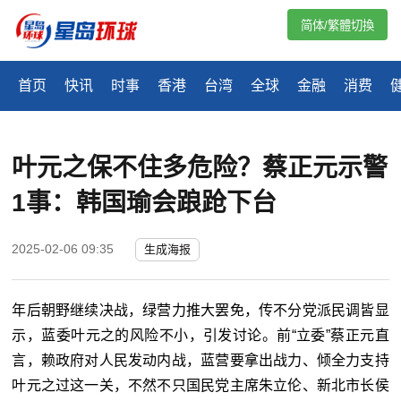
简体/繁體切換
首页
快讯
时事
香港
台湾
全球
金融
消费
叶元之保不住多危险？蔡正元示警
1事：韩国瑜会踉跄下台
2025-02-06 09:35
生成海报
年后朝野继续决战，绿营力推大罢免，传不分党派民调皆显
示，蓝委叶元之的风险不小，引发讨论。前“立委”蔡正元直
言，赖政府对人民发动内战，蓝营要拿出战力、倾全力支持
叶元之过这一关，不然不只国民党主席朱立伦、新北市长侯