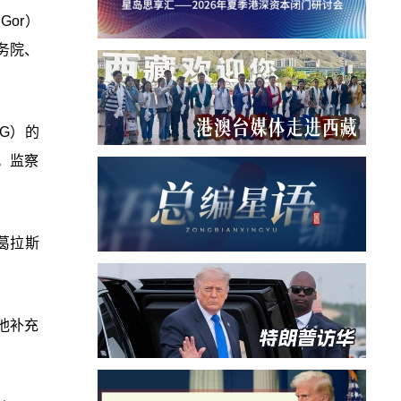
Gor）
务院、
IG）的
。监察
葛拉斯
他补充