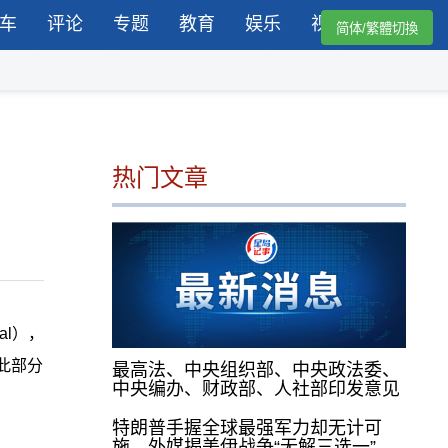
车
评论
专题
教育
娱乐
视频
简体/繁體切換
热门文章
al），
此部分
最高法、中央组织部、中央政法委、
中央编办、财政部、人社部印发意见
特朗普手握全球最强军力却无计可
施，外媒揭美伊战争“无解三选一”