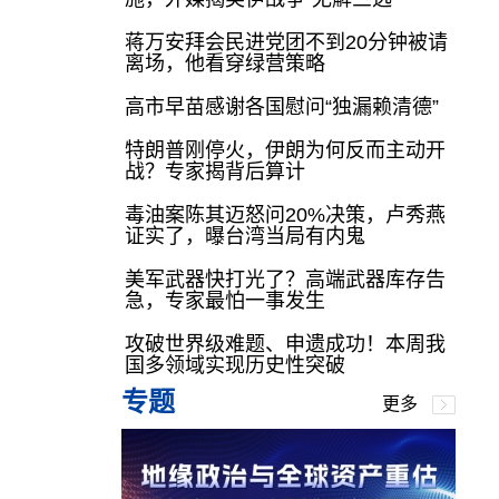
蒋万安拜会民进党团不到20分钟被请
离场，他看穿绿营策略
高市早苗感谢各国慰问“独漏赖清德”
特朗普刚停火，伊朗为何反而主动开
战？专家揭背后算计
毒油案陈其迈怒问20%决策，卢秀燕
证实了，曝台湾当局有内鬼
美军武器快打光了？高端武器库存告
急，专家最怕一事发生
攻破世界级难题、申遗成功！本周我
国多领域实现历史性突破
专题
更多