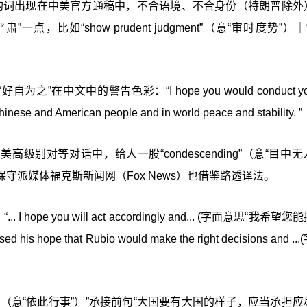
”），若这样的词出现在中美官方通稿中，不合语境、不合身份（特朗普除
如“show prudent judgment”（意“审时度势”）｜“
中文中的警告色彩：“I hope you would conduct your
 Chinese and American people and in world peace and stability. ”
尤其在中美高级别对等对话中，给人一股“condescending”（意“目中
派媒体福克斯新闻网（Fox News）也借鉴路透译法。
e you will act accordingly and... (字面意思“我希望
pe that Rubio would make the right decisions and ..
dingly（意“依此行事”）”承接前句“大国要有大国的样子，应当承担