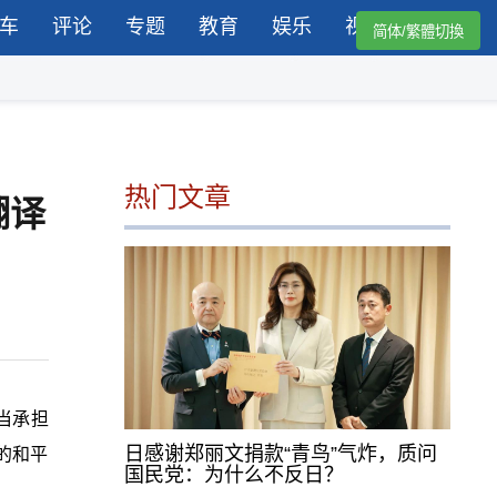
车
评论
专题
教育
娱乐
视频
简体/繁體切換
热门文章
翻译
当承担
日感谢郑丽文捐款“青鸟”气炸，质问
的和平
国民党：为什么不反日？