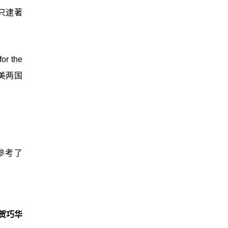
只逮著
or the
为中美两国
是参考了
贺巧华