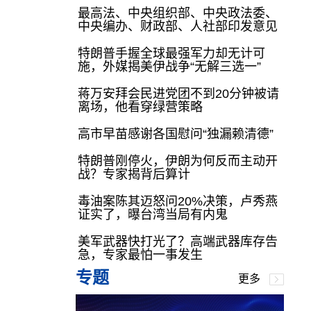
最高法、中央组织部、中央政法委、
中央编办、财政部、人社部印发意见
特朗普手握全球最强军力却无计可
施，外媒揭美伊战争“无解三选一”
蒋万安拜会民进党团不到20分钟被请
离场，他看穿绿营策略
高市早苗感谢各国慰问“独漏赖清德”
特朗普刚停火，伊朗为何反而主动开
战？专家揭背后算计
毒油案陈其迈怒问20%决策，卢秀燕
证实了，曝台湾当局有内鬼
美军武器快打光了？高端武器库存告
急，专家最怕一事发生
专题
更多