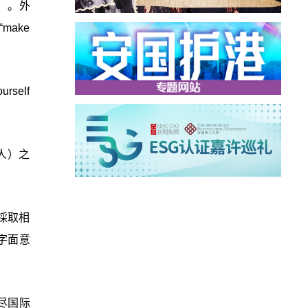
外）。外
make
self
无人）之
您能採取相
.(字面意
应尽国际