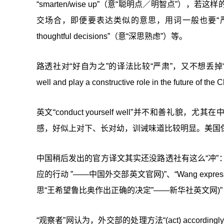
“smarten/wise up”（意“聪明点／明智点
交场合，即便要表达类似的意思，用词一般也要“严肃”一点，比
thoughtful decisions”（意“深思熟虑”）等。
路透社对“好自为之”的译法比较“严肃”，又不想丢掉“好自为之”在
well and play a constructive role in the future of the
英文“conduct yourself well”并不和善礼貌，
感，好似上对下、长对幼，训诫味道比较明显。美国保守
中国稍后发出的官方译文其实还没路透社有这么“冲”：“... I hop
应的行动 ”——中国外交部英文官网)”、“Wang expressed his ho
思“王希望鲁比奥作出正确的决定”——新华社英文网)”
“观察者”网认为，外交部的处理方法“(act) accor