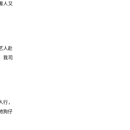
害人又
艺人赴
，我司
三人行，
地狗仔