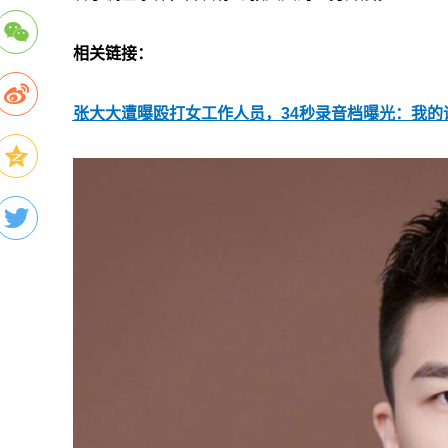
相关链接：
张大大遭曝殴打女工作人员，34秒录音档曝光：我