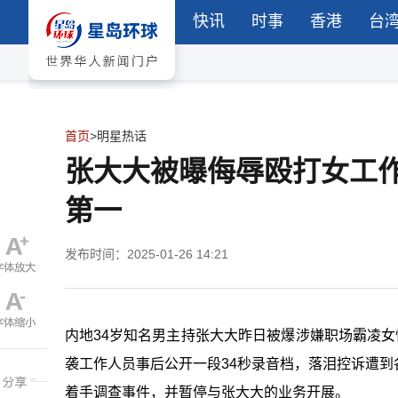
快讯
时事
香港
台
首页
>
明星热话
张大大被曝侮辱殴打女工
第一
发布时间：2025-01-26 14:21
内地34岁知名男主持张大大昨日被爆涉嫌职场霸凌女
袭工作人员事后公开一段34秒录音档，落泪控诉遭
着手调查事件，并暂停与张大大的业务开展。