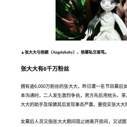
▲张大大与杨颖（Angelababy）、杨幂私交甚笃。
张大大有6千万粉丝
拥有逾6,000万粉丝的张大大，昨日遭一名节目幕后
本沟通时，二人发生激烈争执，男方先后用枕头、茶
大大的助手及保镳其后发现事态严重，要揽实张大大
女幕后人员又指张大大期间阻止她离开房间，又试图