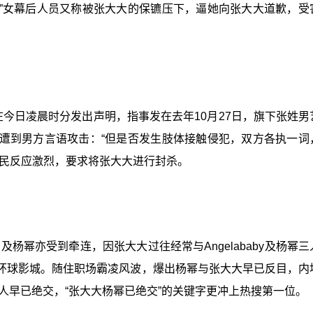
”女幕后人员又称被张大大的保镳压下，逼她向张大大道歉，受
在今日凌晨时分发出声明，指事发在去年10月27日，旗下张姓男
遭到男方言语攻击：“但是否发生肢体接触侵犯，双方各执一词
网民反应激烈，要求将张大大进行封杀。
）及杨幂亦受到牵连，因张大大过往经常与Angelababy及杨幂
环球影城。随住职场霸凌风波，爆出杨幂与张大大早已反目，内
二人早已绝交，“张大大杨幂已绝交”的关键字更冲上热搜第一位。