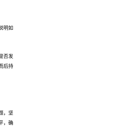
说明如
是否发
而后持
题，坚
平，确