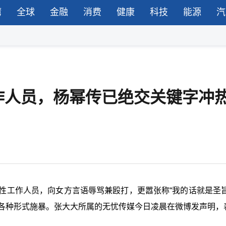
湾
全球
金融
消费
健康
科技
能源
汽
作人员，杨幂传已绝交关键字冲
性工作人员，向女方言语辱骂兼殴打，更嚣张称“我的话就是圣旨
到各种形式施暴。张大大所属的无忧传媒今日凌晨在微博发声明，