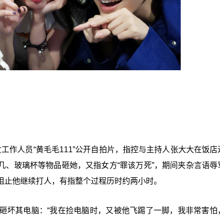
女工作人员“黄毛毛111”公开自拍片，指控与主持人张大大在饭店
几、玻璃杯等物品砸她，又指女方“罪该万死”，期间夹杂言语辱
阻止他继续打人，有指整个过程历时约两小时。
砸坏其电脑：“我在捡电脑时，又被他飞踢了一脚，我非常害怕