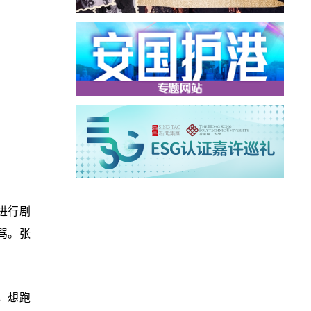
进行剧
骂。张
，想跑