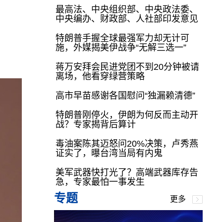
最高法、中央组织部、中央政法委、
中央编办、财政部、人社部印发意见
特朗普手握全球最强军力却无计可
施，外媒揭美伊战争“无解三选一”
蒋万安拜会民进党团不到20分钟被请
离场，他看穿绿营策略
高市早苗感谢各国慰问“独漏赖清德”
特朗普刚停火，伊朗为何反而主动开
战？专家揭背后算计
毒油案陈其迈怒问20%决策，卢秀燕
证实了，曝台湾当局有内鬼
美军武器快打光了？高端武器库存告
急，专家最怕一事发生
专题
更多