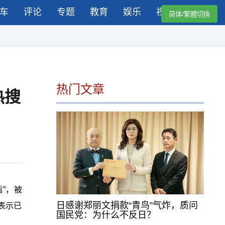
车
评论
专题
教育
娱乐
视频
简体/繁體切換
热门文章
热搜
”，被
日感谢郑丽文捐款“青鸟”气炸，质问
表示已
国民党：为什么不反日？