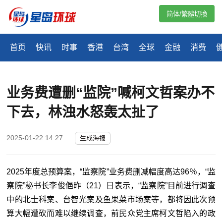
简体/繁體切換
首页
快讯
时事
香港
台湾
全球
金融
消费
业务费遭删“监院”喊柯文哲案办不
下去，林浊水怒轰太扯了
2025-01-22 14:27
生成海报
2025年度总预算案，“监察院
”
业务费删减幅度高达96％，“监
察院
”秘
书长李俊俋昨（21）日表示，
“监察院
”
目前进行调查
中的北士科案、台智光案及鱼果菜市场案等，都将因此次预
算大幅遭砍而难以继续调查，前民众党主席柯文哲陷入的政