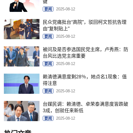
键
要闻
2025-08-12
民众党痛批台“高院”，驳回柯文哲抗告理
由“复制贴上”
要闻
2025-08-12
被问及是否参选国民党主席，卢秀燕：防
台风比选党主席重要
要闻
2025-08-12
赖清德满意度剩28％，她点名1现象：值
得注意
要闻
2025-08-12
台媒民调：赖清德、卓荣泰满意度皆跌破
3成，创就任来新低
要闻
2025-08-12