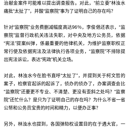
治献金案件可能难以提出调查报告。对此，“前立委
”
林浊水
痛批“太扯了”，并酸“监察院
”
事为了证明自己的存在吗？
针对
“监察院
”
业务费删减幅度高达96％，李俊俋还表示，
“监
察院
”
监督行政机关违法失职，对中央及地方公务员，依据
“宪法
”
提案纠弹，係最重要的他律机关，为维护监察职权正
常行使及依据宪法及法律执行各项业务，
“监察院
”
不排除提
出宪法诉讼，表达“宪政
”
机关立场。
对此，林浊水今在脸书直呼“太扯了”，并提到关于柯文哲的
案子，检察官起诉的起诉了，侦办的侦办了，办案调查会比
“监察院
”
还要更不专业、不清楚、更没有歪斜之处吗？
“监察
院
”
还忙什么？是只为了证明自己的存在吗？为什么不省一省
公帑和公务员宝贵的时间和精力，以便办正事？
另外，林浊水也提到，各国弹劾权设置目的在于遇大官，一