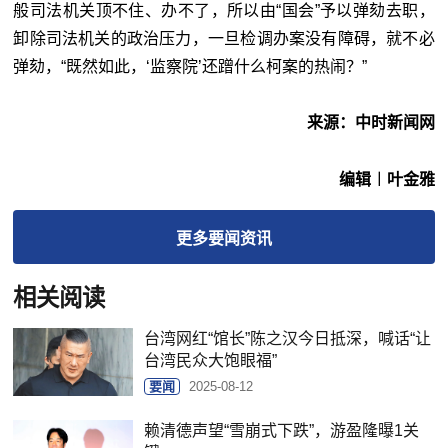
般司法机关顶不住、办不了，所以由“国会
”
予以弹劾去职，
卸除司法机关的政治压力，一旦检调办案没有障碍，就不必
弹劾，“既然如此，‘监察院
’
还蹭什么柯案的热闹？”
来源：中时新闻网
编辑︱叶金雅
更多
要闻
资讯
相关阅读
台湾网红“馆长”陈之汉今日抵深，喊话“让
台湾民众大饱眼福”
要闻
2025-08-12
赖清德声望“雪崩式下跌”，游盈隆曝1关