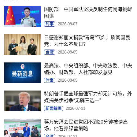
国防部：中国军队坚决反制任何闹海挑衅
图谋
时事
2026-08-07
日感谢郑丽文捐款“青鸟”气炸，质问国民
党：为什么不反日？
台湾
2026-08-05
最高法、中央组织部、中央政法委、中央
编办、财政部、人社部印发意见
时事
2026-08-05
特朗普手握全球最强军力却无计可施，外
媒揭美伊战争“无解三选一”
新闻解画
2026-07-31
蒋万安拜会民进党团不到20分钟被请离
场，他看穿绿营策略
台湾
2026-07-31