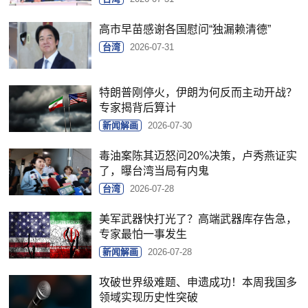
高市早苗感谢各国慰问“独漏赖清德”
台湾
2026-07-31
特朗普刚停火，伊朗为何反而主动开战？
专家揭背后算计
新闻解画
2026-07-30
毒油案陈其迈怒问20%决策，卢秀燕证实
了，曝台湾当局有内鬼
台湾
2026-07-28
美军武器快打光了？高端武器库存告急，
专家最怕一事发生
新闻解画
2026-07-28
攻破世界级难题、申遗成功！本周我国多
领域实现历史性突破