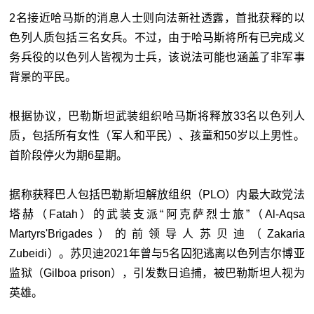
2名接近哈马斯的消息人士则向法新社透露，首批获释的以
色列人质包括三名女兵。不过，由于哈马斯将所有已完成义
务兵役的以色列人皆视为士兵，该说法可能也涵盖了非军事
背景的平民。
根据协议，巴勒斯坦武装组织哈马斯将释放33名以色列人
质，包括所有女性（军人和平民）、孩童和50岁以上男性。
首阶段停火为期6星期。
据称获释巴人包括巴勒斯坦解放组织（PLO）内最大政党法
塔赫（Fatah）的武装支派“阿克萨烈士旅”（Al-Aqsa
Martyrs'Brigades）的前领导人苏贝迪（Zakaria
Zubeidi）。苏贝迪2021年曾与5名囚犯逃离以色列吉尔博亚
监狱（Gilboa prison），引发数日追捕，被巴勒斯坦人视为
英雄。