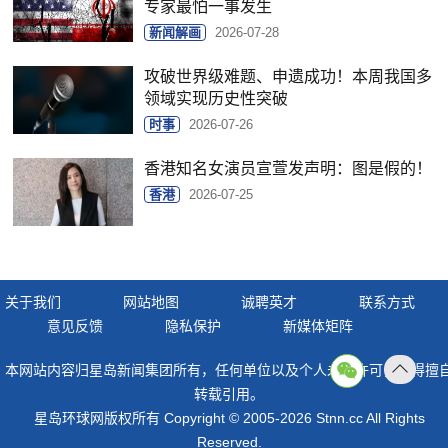
专家最怕一事发生
新闻解画
2026-07-28
攻破世界级难题、申遗成功！本周我国多
领域实现历史性突破
时事
2026-07-26
香港知名女演员宣萱发声明：图是假的！
香港
2026-07-25
关于我们
网站地图
诚聘英才
联系方式
意见反馈
隐私保护
新媒体矩阵
本网站内容归星岛新闻集团所有，任何单位以及个人未经许可，不得擅
返回
转载引用。
顶部
星岛环球网版权所有 Copyright © 2005-2026 Stnn.cc All Rights
Reserved.