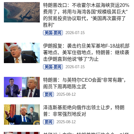
特朗普改口：不收霍尔木兹海峡货运20%
费用了，将用与海湾各国“规模极其巨大”
的贸易投资协议取代，“美国再次赢得了
胜利”
美国-要闻
2026-07-15
伊朗报复：袭击约旦美军基地F-18战机部
署地点、美军住宿地点，特朗普：继续袭
击伊朗直到他说“够了”为止
美国-要闻
2026-07-15
特朗普：与英特尔CEO会面“非常有趣”，
阁员下周再晤陈立武
要闻
2025-08-12
泽连斯基拒绝向俄作出领土让步，特朗
普：非常强烈地反对
要闻
2025-08-12