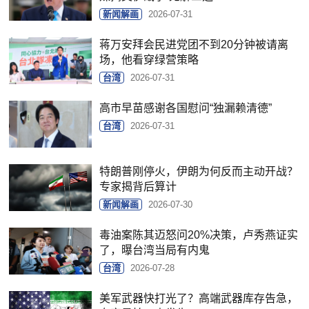
新闻解画
2026-07-31
蒋万安拜会民进党团不到20分钟被请离
场，他看穿绿营策略
台湾
2026-07-31
高市早苗感谢各国慰问“独漏赖清德”
台湾
2026-07-31
特朗普刚停火，伊朗为何反而主动开战？
专家揭背后算计
新闻解画
2026-07-30
毒油案陈其迈怒问20%决策，卢秀燕证实
了，曝台湾当局有内鬼
台湾
2026-07-28
美军武器快打光了？高端武器库存告急，