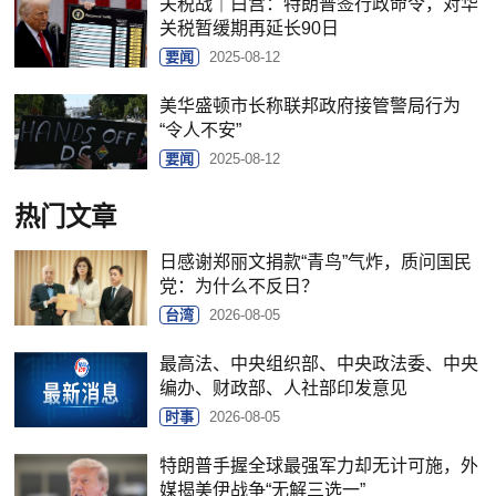
关税战｜白宫：特朗普签行政命令，对华
关税暂缓期再延长90日
要闻
2025-08-12
美华盛顿市长称联邦政府接管警局行为
“令人不安”
要闻
2025-08-12
热门文章
日感谢郑丽文捐款“青鸟”气炸，质问国民
党：为什么不反日？
台湾
2026-08-05
最高法、中央组织部、中央政法委、中央
编办、财政部、人社部印发意见
时事
2026-08-05
特朗普手握全球最强军力却无计可施，外
媒揭美伊战争“无解三选一”