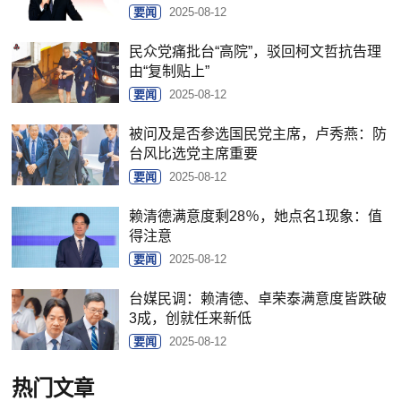
要闻
2025-08-12
民众党痛批台“高院”，驳回柯文哲抗告理
由“复制贴上”
要闻
2025-08-12
被问及是否参选国民党主席，卢秀燕：防
台风比选党主席重要
要闻
2025-08-12
赖清德满意度剩28％，她点名1现象：值
得注意
要闻
2025-08-12
台媒民调：赖清德、卓荣泰满意度皆跌破
3成，创就任来新低
要闻
2025-08-12
热门文章