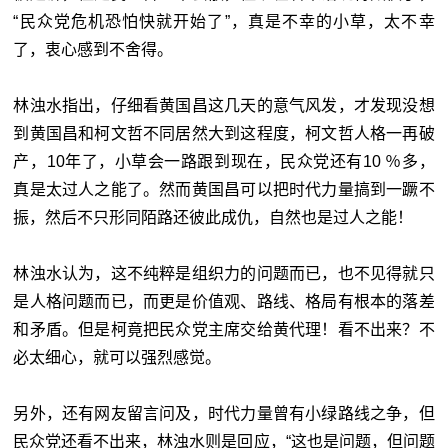
“民众党危机恐怕快就开始了”，真是不幸的小草，太不幸
了，衷心感到不舍得。
林浊水指出，仔细看黄国昌这几天的意气风发，才发现没想
到黄国昌和柯文哲不同居然大到这程度，柯文哲人格一再破
产，10年了，小草会一路跟到现在，民众党还有10 ％多，
真是太过人之能了。然而黄国昌可以把时代力量搞到一蹶不
振，然后不只形同陌路还彼此成仇，自然也是过人之能！
林浊水认为，这不纯粹是组织力的问题而已，也不见得就只
是人格问题而已，而更是价值观、路线、格局有根本的落差
和矛盾。但是柯竟把民众党主席交给黄代理！看不出来？不
必太细心，就可以强烈感觉。
另外，还有网友留言问及，时代力量曾有小绿路线之争，但
民众党还看不出来，林浊水则是回应，“这也是问题，但问题