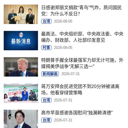
日感谢郑丽文捐款“青鸟”气炸，质问国民
党：为什么不反日？
台湾
2026-08-05
最高法、中央组织部、中央政法委、中央
编办、财政部、人社部印发意见
时事
2026-08-05
特朗普手握全球最强军力却无计可施，外
媒揭美伊战争“无解三选一”
新闻解画
2026-07-31
蒋万安拜会民进党团不到20分钟被请离
场，他看穿绿营策略
台湾
2026-07-31
高市早苗感谢各国慰问“独漏赖清德”
台湾
2026-07-31