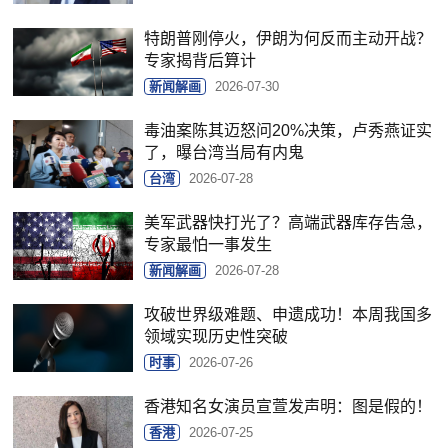
特朗普刚停火，伊朗为何反而主动开战？
专家揭背后算计
新闻解画
2026-07-30
毒油案陈其迈怒问20%决策，卢秀燕证实
了，曝台湾当局有内鬼
台湾
2026-07-28
美军武器快打光了？高端武器库存告急，
专家最怕一事发生
新闻解画
2026-07-28
攻破世界级难题、申遗成功！本周我国多
领域实现历史性突破
时事
2026-07-26
香港知名女演员宣萱发声明：图是假的！
香港
2026-07-25