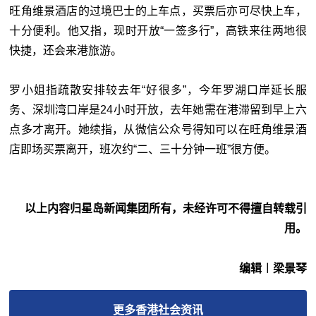
旺角维景酒店的过境巴士的上车点，买票后亦可尽快上车，
十分便利。他又指，现时开放“一签多行”，高铁来往两地很
快捷，还会来港旅游。
罗小姐指疏散安排较去年“好很多”，今年罗湖口岸延长服
务、深圳湾口岸是24小时开放，去年她需在港滞留到早上六
点多才离开。她续指，从微信公众号得知可以在旺角维景酒
店即场买票离开，班次约“二、三十分钟一班”很方便。
以上内容归星岛新闻集团所有，未经许可不得擅自转载引
用。
编辑︱梁景琴
更多
香港社会
资讯