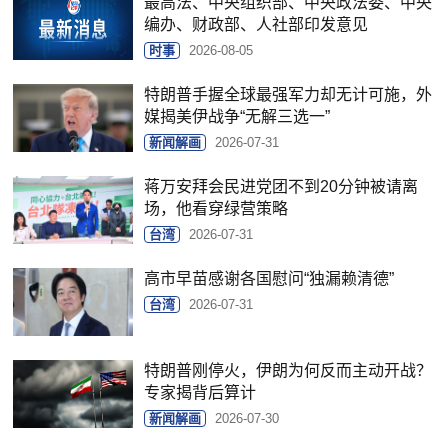
最高法、中央组织部、中央政法委、中央
编办、财政部、人社部印发意见
时事
2026-08-05
特朗普手握全球最强军力却无计可施，外
媒揭美伊战争“无解三选一”
新闻解画
2026-07-31
蒋万安拜会民进党团不到20分钟被请离
场，他看穿绿营策略
台湾
2026-07-31
高市早苗感谢各国慰问“独漏赖清德”
台湾
2026-07-31
特朗普刚停火，伊朗为何反而主动开战？
专家揭背后算计
新闻解画
2026-07-30