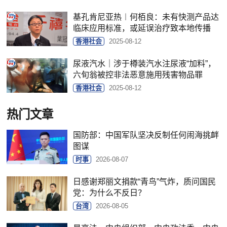
基孔肯尼亚热︱何栢良：未有快测产品达
临床应用标准，或延误治疗致本地传播
香港社会
2025-08-12
尿液汽水｜涉于樽装汽水注尿液“加料”，
六旬翁被控非法恶意施用残害物品罪
香港社会
2025-08-12
热门文章
国防部：中国军队坚决反制任何闹海挑衅
图谋
时事
2026-08-07
日感谢郑丽文捐款“青鸟”气炸，质问国民
党：为什么不反日？
台湾
2026-08-05