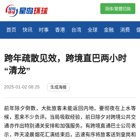
简体/繁體切換
首页
快讯
时事
香港
台湾
全球
金融
消费
跨年疏散见效，跨境直巴两小时
“清龙”
2025-01-02 08:25
生成海报
前年除夕倒数，大批旅客未能返回内地，要彻夜在上水等
候，惹来不少负评。当局吸取经验，前日除夕对跨境公共交
通亦作出特别通关安排和加强服务。有跨境直通巴士公司表
示，昨天凌晨烟花汇演结束后，迅速有序将旅客送到皇岗和