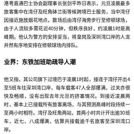
港粤直通巴士协会副理事长张剑平昨日表示，元旦凌晨最多
旅客集中在湾仔及旺角砵兰街等候跨境巴士服务，当中湾仔
因接近施放烟花地点，散场后由湾仔海旁步行至修顿球场，
由于人流较多需花近40分钟，但秩序良好，约凌晨1时是高
峰期。他认为警方的安排妥当，将皇岗及深圳湾口岸的人龙
井然有序地安排在修顿球场内排队。
业界：东铁加班助疏导人潮
他又指，其公司旗下过境巴于凌晨1时起，接连于湾仔开出4
至5班车往深圳湾口岸，每车载客47人全部爆满，过关亦很
快及畅顺，没有出现去年元旦的挤塞情况。到接近凌晨两
时，基本上已接载所有旅客离场，与其预测高峰时段持续一
至两小时相符。湾仔及旺角两站，首两小时共计开出逾30班
车，近七、八成爆满，估算共接载逾千名旅客至深圳湾口
岸。