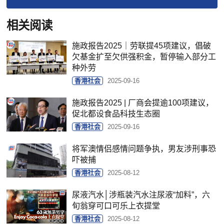
相关阅读
施政报告2025｜劳联提45项建议，倡破
欠基金扩至欠供强积金，暂停输入部分工
种外劳
香港社会
2025-09-16
施政报告2025 | 厂商会提逾100项建议，
促北都设食品科技生态圈
香港社会
2025-09-16
将军澳情侣感情问题争执，男友涉刑事恐
吓被捕
香港社会
2025-08-12
尿液汽水│涉瓶装汽水注尿液“加料”，六
旬翁穿可口可乐上衣提堂
香港社会
2025-08-12