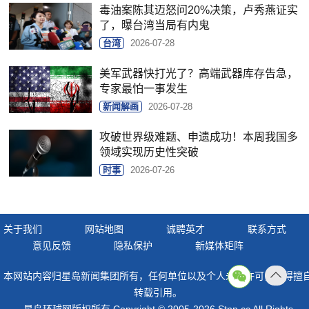
毒油案陈其迈怒问20%决策，卢秀燕证实
了，曝台湾当局有内鬼
台湾
2026-07-28
美军武器快打光了？高端武器库存告急，
专家最怕一事发生
新闻解画
2026-07-28
攻破世界级难题、申遗成功！本周我国多
领域实现历史性突破
时事
2026-07-26
关于我们
网站地图
诚聘英才
联系方式
意见反馈
隐私保护
新媒体矩阵
本网站内容归星岛新闻集团所有，任何单位以及个人未经许可，不得擅
返回
转载引用。
顶部