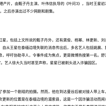
出过港产片，由甄子丹主演、叶伟信执导的《叶问3》，当时王星初
》，之后亦演出过不少网剧和剧集。
红星，包括上文所说的甄子丹外，还有龚俊、杨幂、林更新、刘
。自从王星在泰缅边境失联的消息传出后，多名艺人包括姚晨、
息，呼吁协助寻人，令事件成为焦点，更是微博热搜第一名。舒
”。艺人徐大久当时甚至声称，星星已被剃头送入诈骗园区。
为了参加一个剧组的拍摄。然而，他在到达曼谷后被对接人带上车
次更新的位置是在泰缅边境的湄索县，这是一个因诈骗活动而闻