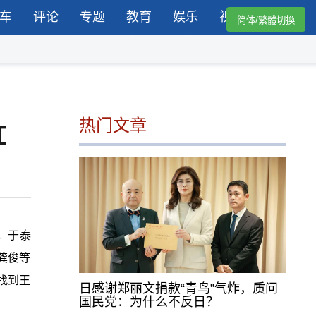
车
评论
专题
教育
娱乐
视频
简体/繁體切換
热门文章
红
，于泰
龚俊等
找到王
日感谢郑丽文捐款“青鸟”气炸，质问
国民党：为什么不反日？