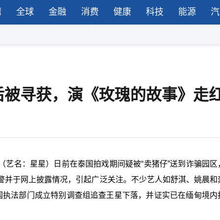
湾
全球
金融
消费
健康
科技
能源
汽
后被寻获，演《玫瑰的故事》走
（艺名：星星）日前在泰国拍戏期间疑被“卖猪仔”送到诈骗园区
警并于网上披露情况，引起广泛关注。不少艺人如舒淇、姚晨和
国执法部门成立特别调查组追查王星下落，并证实已在缅甸境内
。