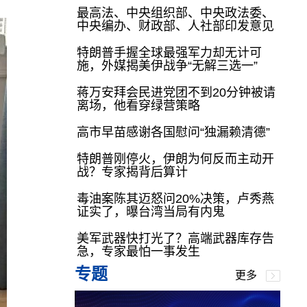
最高法、中央组织部、中央政法委、
中央编办、财政部、人社部印发意见
特朗普手握全球最强军力却无计可
施，外媒揭美伊战争“无解三选一”
蒋万安拜会民进党团不到20分钟被请
离场，他看穿绿营策略
高市早苗感谢各国慰问“独漏赖清德”
特朗普刚停火，伊朗为何反而主动开
战？专家揭背后算计
毒油案陈其迈怒问20%决策，卢秀燕
证实了，曝台湾当局有内鬼
美军武器快打光了？高端武器库存告
急，专家最怕一事发生
专题
更多