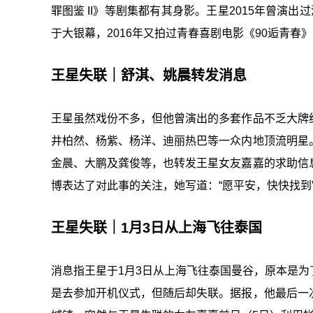
罪图鉴 II》等剧集都有其身影。王星2015年曾演
于大银幕，2016年又拍过青春喜剧电影《90逅青春
王星失联｜舒淇、姚晨转发消息
王星虽然戏份不多，但他曾演出的多套作品不乏大牌
井柏然、杨紫、杨洋、迪丽热巴等一众内地顶流明星
金晨、大鹏及龚俊等，也转发王星女友嘉嘉的求助信
博表达了对此事的关注，她写道：“愿平安，快快找到
王星失联｜1月3日从上海飞往泰国
消息指王星于1月3日从上海飞往泰国曼谷，原本是
是去参加开机仪式，但随后却失联。据报，他最后一