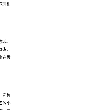
次亮相
亦菲、
舒淇、
淇在微
，声称
名的小