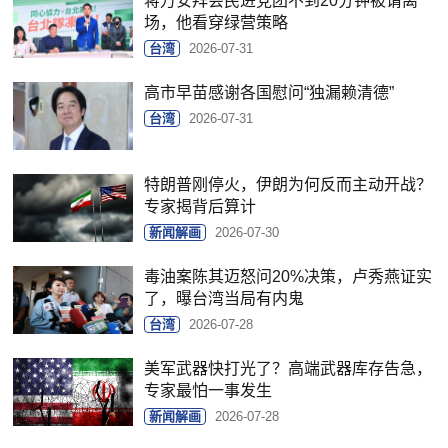
蒋万安拜会民进党团不到20分钟被请离
场，他看穿绿营策略
台湾
2026-07-31
高市早苗感谢各国慰问“独漏赖清德”
台湾
2026-07-31
特朗普刚停火，伊朗为何反而主动开战？
专家揭背后算计
新闻解画
2026-07-30
毒油案陈其迈怒问20%决策，卢秀燕证实
了，曝台湾当局有内鬼
台湾
2026-07-28
美军武器快打光了？高端武器库存告急，
专家最怕一事发生
新闻解画
2026-07-28