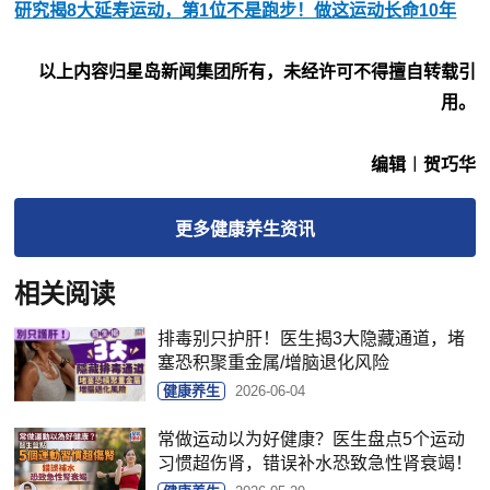
研究揭8大延寿运动，第1位不是跑步！做这运动长命10年
以上内容归星岛新闻集团所有，未经许可不得擅自转载引
用。
编辑︱贺巧华
更多
健康养生
资讯
相关阅读
排毒别只护肝！医生揭3大隐藏通道，堵
塞恐积聚重金属/增脑退化风险
健康养生
2026-06-04
常做运动以为好健康？医生盘点5个运动
习惯超伤肾，错误补水恐致急性肾衰竭！