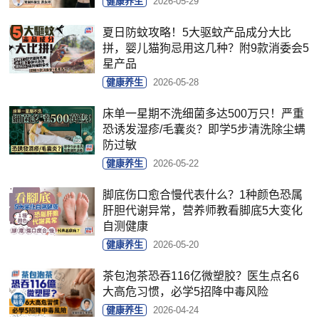
健康养生
2026-05-29
夏日防蚊攻略！5大驱蚊产品成分大比
拼，婴儿猫狗忌用这几种？附9款消委会5
星产品
健康养生
2026-05-28
床单一星期不洗细菌多达500万只！严重
恐诱发湿疹/毛囊炎？即学5步清洗除尘螨
防过敏
健康养生
2026-05-22
脚底伤口愈合慢代表什么？1种颜色恐属
肝胆代谢异常，营养师教看脚底5大变化
自测健康
健康养生
2026-05-20
茶包泡茶恐吞116亿微塑胶？医生点名6
大高危习惯，必学5招降中毒风险
健康养生
2026-04-24