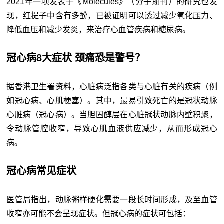
2021年一项发表于《Molecules》（分子期刊）的研究也发
现，红提子中含有多酚，已被证明可以透过减少氧化压力、
降低血压和减少发炎，来治疗心血管疾病和糖尿病。
冠心病8大症状 颈痛恐是警号？
据香港卫生署资料，心脏病泛指各类与心脏有关的疾病（例
如冠心病、心肌梗塞）。其中，最易引致死亡的是冠状动脉
心脏病（冠心病）。当胆固醇层在心脏冠状动脉内壁积聚，
令动脉管腔收窄，导致心肌血液供应减少，从而形成冠心
病。
冠心病常见症状
医管局指出，动脉粥样硬化需要一段长时间形成，及至血管
收窄亦可能不会呈现症状。但冠心病的症状可包括：