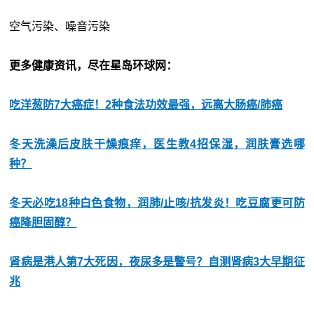
空气污染、噪音污染
更多健康资讯，尽在星岛环球网：
吃洋葱防7大癌症！2种食法功效最强，远离大肠癌/肺癌
冬天洗澡后皮肤干燥痕痒，医生教4招保湿，润肤膏选哪
种？
冬天必吃18种白色食物，润肺/止咳/抗发炎！吃豆腐更可防
癌降胆固醇？
肾病是港人第7大死因，夜尿多是警号？自测肾病3大早期征
兆