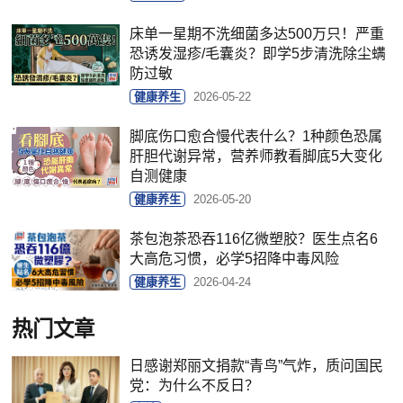
床单一星期不洗细菌多达500万只！严重
恐诱发湿疹/毛囊炎？即学5步清洗除尘螨
防过敏
健康养生
2026-05-22
脚底伤口愈合慢代表什么？1种颜色恐属
肝胆代谢异常，营养师教看脚底5大变化
自测健康
健康养生
2026-05-20
茶包泡茶恐吞116亿微塑胶？医生点名6
大高危习惯，必学5招降中毒风险
健康养生
2026-04-24
热门文章
日感谢郑丽文捐款“青鸟”气炸，质问国民
党：为什么不反日？