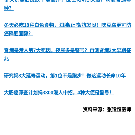
种？
冬天必吃18种白色食物，润肺/止咳/抗发炎！吃豆腐更可防
癌降胆固醇？
肾病是港人第7大死因，夜尿多是警号？自测肾病3大早期征
兆
研究揭8大延寿运动，第1位不是跑步！做这运动长命10年
大肠癌筛查计划揭3300港人中招，4种大便是警号！
资料来源：张适恒医师