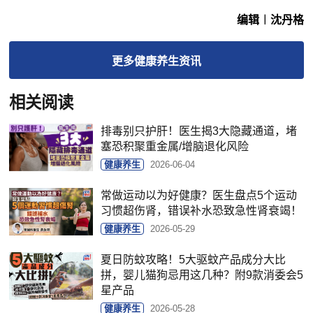
编辑︱沈丹格
更多
健康养生
资讯
相关阅读
排毒别只护肝！医生揭3大隐藏通道，堵
塞恐积聚重金属/增脑退化风险
健康养生
2026-06-04
常做运动以为好健康？医生盘点5个运动
习惯超伤肾，错误补水恐致急性肾衰竭！
健康养生
2026-05-29
夏日防蚊攻略！5大驱蚊产品成分大比
拼，婴儿猫狗忌用这几种？附9款消委会5
星产品
健康养生
2026-05-28