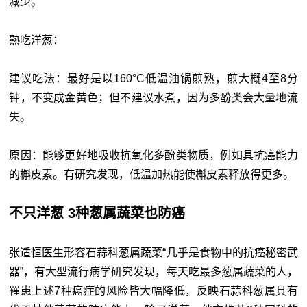
减少。
熟吃洋葱：
建议吃法：最好是以160°C低温油锅煎熟，煎大概4至8分
钟，不变成金黄色；但不建议水煮，因为多酚类会大量地流
失。
原因：能够更好地吸收抗氧化多酚类物质，例如具抗癌能力
的槲皮素。有研究发现，低温加热能使槲皮素释放得更多。
不只洋葱 3种葱属蔬菜也防癌
张适恒医生形容石蒜科葱属蔬菜“几乎是食物中的抗癌秘密武
器”，有大型流行病学研究发现，每天吃最多葱属蔬菜的人，
罹患上述7种癌症的风险皆大幅降低，反映石蒜科葱属具有