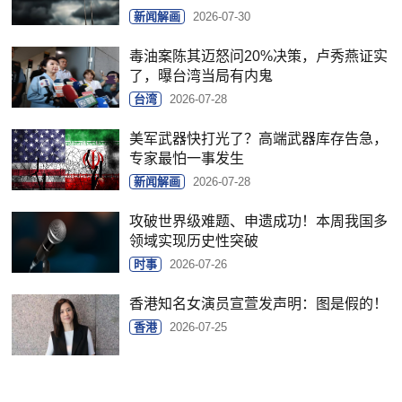
新闻解画
2026-07-30
毒油案陈其迈怒问20%决策，卢秀燕证实
了，曝台湾当局有内鬼
台湾
2026-07-28
美军武器快打光了？高端武器库存告急，
专家最怕一事发生
新闻解画
2026-07-28
攻破世界级难题、申遗成功！本周我国多
领域实现历史性突破
时事
2026-07-26
香港知名女演员宣萱发声明：图是假的！
香港
2026-07-25