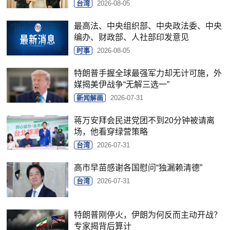
台湾
2026-08-05
最高法、中央组织部、中央政法委、中央
编办、财政部、人社部印发意见
时事
2026-08-05
特朗普手握全球最强军力却无计可施，外
媒揭美伊战争“无解三选一”
新闻解画
2026-07-31
蒋万安拜会民进党团不到20分钟被请离
场，他看穿绿营策略
台湾
2026-07-31
高市早苗感谢各国慰问“独漏赖清德”
台湾
2026-07-31
特朗普刚停火，伊朗为何反而主动开战？
专家揭背后算计