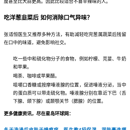
度甚至比大蒜更高。因此比较适合不喜辛辣味的人。
吃洋葱韭菜后 如何消除口气异味？
张适恒医生又推荐多种方法，有助减轻吃完葱属蔬菜后残留
在口中的味道，避免影响社交。
吃一些中和硫化物分子的食物，例如柠檬、芫荽、牛奶
和苹果。
喝茶、咖啡或苹果醋。
咀嚼口香糖或按摩唾液腺的位置，促进唾液分泌，当中
的蛋白质可以带走硫化物。唾液腺分别在靠近下巴（舌
下腺、颌下腺）或颞颚关节（腮腺）的位置。
更多健康资讯，尽在星岛环球网：
冬天洗澡后皮肤干燥痕痒，医生教4招保湿，润肤膏选哪