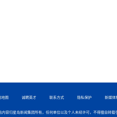
站地图
诚聘英才
联系方式
隐私保护
新媒体
站内容归星岛新闻集团所有，任何单位以及个人未经许可，不得擅自转载