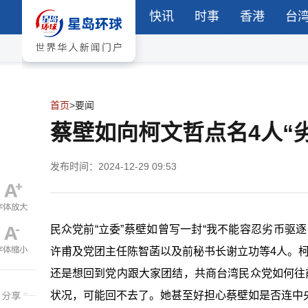
快讯
时事
香港
台
首页
>
要闻
蔡壁如向柯文哲点名4人“
发布时间：2024-12-29 09:53
民众党前“立委”蔡壁如曾写一封“我不能容忍劣币驱
许甫及党团主任陈智菡以及前秘书长谢立功等4人。柯
还是想回到党内跟大家团结，共商台湾民众党如何往
状况，可能回不去了。她甚至好担心蔡壁如是否连中