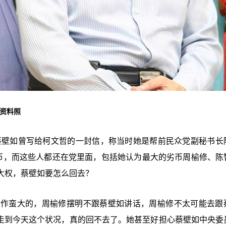
时资料照
，蔡壁如曾写给柯文哲的一封信，称当时她是帮前民众党副秘书长
劣币，而这些人都还在党里面，包括她认为最大的劣币周榆修、陈
大权，蔡壁如要怎么回去？
动作蛮大的，周榆修摆明不跟蔡壁如讲话，周榆修不太可能去跟
如走到今天这个状况，真的回不去了。她甚至好担心蔡壁如中央委