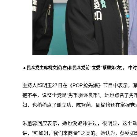
▲民众党主席柯文哲(右)和民众党前“立委”蔡壁如(左)。 中
主持人邱明玉27日在《POP抢先爆》节目中表示
抱不平，说整个党是“劣币驱逐良币”。她也点名了
妇，也稍稍点了谢立功，陈智菡、周榆修还在掌握党
朱蕙蓉回应表示，她也没避讳讲过，很明显，这个
讲，“壁如姐，我们来商量” 之类的。她认为，蔡壁