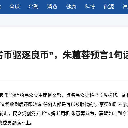
湾
全球
金融
消费
健康
科技
能源
汽
劣币驱逐良币”，朱蕙蓉预言1句
逐良币”的信给民众党主席柯文哲，点名民众党秘书长周榆修、副
文哲收到后还跟她说“任何人都是可以被取代的”。蔡壁如昨表示
前走。民众党创党元老“大妈老司机”朱蕙蓉认为，蔡壁如走到今
央委员都选不上。