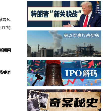
就是风
罪”的
新闻网
杨睿奇