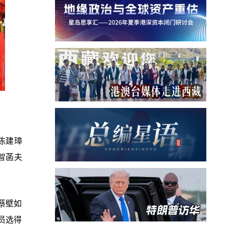
陈建璋
智菡夫
蔡壁如
员选得