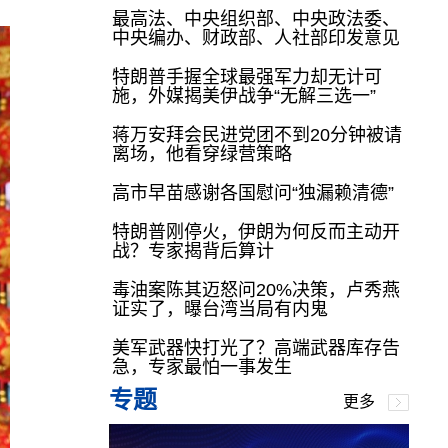
最高法、中央组织部、中央政法委、
中央编办、财政部、人社部印发意见
特朗普手握全球最强军力却无计可
施，外媒揭美伊战争“无解三选一”
蒋万安拜会民进党团不到20分钟被请
离场，他看穿绿营策略
高市早苗感谢各国慰问“独漏赖清德”
特朗普刚停火，伊朗为何反而主动开
战？专家揭背后算计
毒油案陈其迈怒问20%决策，卢秀燕
证实了，曝台湾当局有内鬼
美军武器快打光了？高端武器库存告
急，专家最怕一事发生
专题
更多