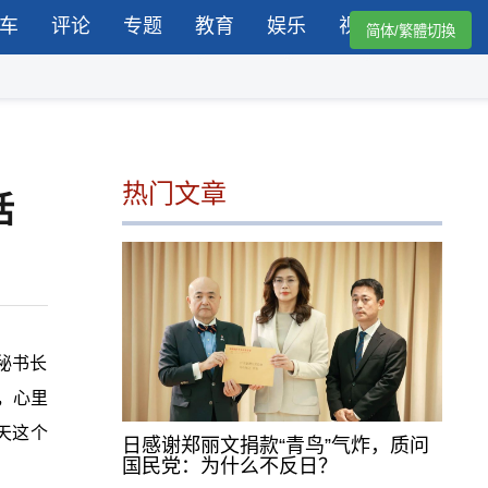
车
评论
专题
教育
娱乐
视频
简体/繁體切換
热门文章
话
秘书长
，心里
天这个
日感谢郑丽文捐款“青鸟”气炸，质问
国民党：为什么不反日？