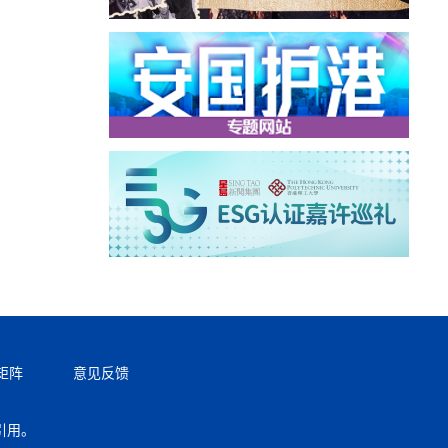
矩阵
意见反馈
引用。
返回顶部