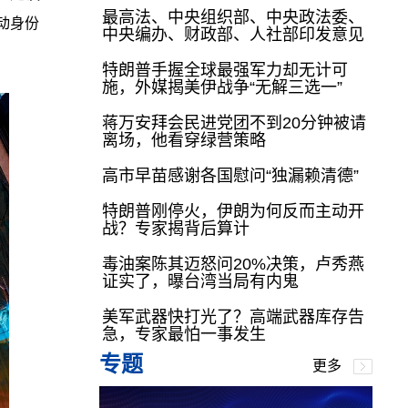
最高法、中央组织部、中央政法委、
动身份
中央编办、财政部、人社部印发意见
特朗普手握全球最强军力却无计可
施，外媒揭美伊战争“无解三选一”
蒋万安拜会民进党团不到20分钟被请
离场，他看穿绿营策略
高市早苗感谢各国慰问“独漏赖清德”
特朗普刚停火，伊朗为何反而主动开
战？专家揭背后算计
毒油案陈其迈怒问20%决策，卢秀燕
证实了，曝台湾当局有内鬼
美军武器快打光了？高端武器库存告
急，专家最怕一事发生
专题
更多