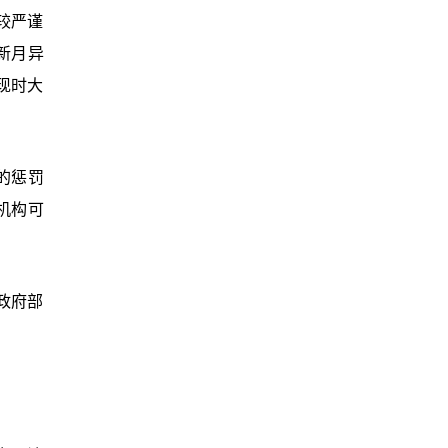
较严谨
新月异
现时大
的惩罚
机构可
政府部