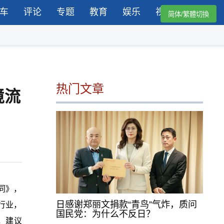
车
评论
专题
教育
娱乐
视频
简体/繁體切換
热门文章
境流
同》，
日感谢郑丽文捐款“青鸟”气炸，质问
行业，
国民党：为什么不反日？
，建议