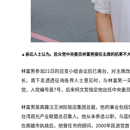
▲亲近人士认为。民众党中央委员林富男接任主席的机率不大
林富男参加21日的应变小组会议后已离台，对主席改
长，南下走透透征询各界人士意见时，与林富男一见
党，入党编号是7号，后来柯文哲指定他出任中央委
林富男是高雄汉王洲际饭店集团总裁，他的事业包括
台湾观光产业联盟总召集人。他从未参选公职，与蓝
在高雄市执政后，他曾任市府顾问，2000年民进党