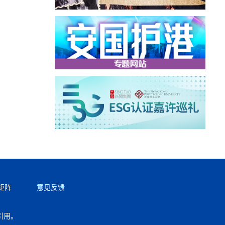
矩阵
意见反馈
引用。
返回顶部