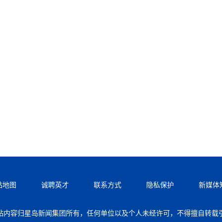
站地图
诚聘英才
联系方式
隐私保护
新媒体
站内容归星岛新闻集团所有，任何单位以及个人未经许可，不得擅自转载