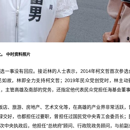
。 中时资料照片
选一事没有回应。接近林的人士表示，2014年柯文哲首次参选
如故，林即全力支持柯文哲；2019年民众党创党时，林主动
员，主管高雄及南部的党务，还指定他代表民众党担任海基会董
饭店、旅游、房地产、艺术文化等，在高雄的产业界非常活跃，
绿交好，也都担任过要职，曾担任过国民党中央青工会委员长；
首次中央执政后，他担任“总统府”顾问、行政院政务顾问，与前副