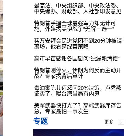
最高法、中央组织部、中央政法委、
中央编办、财政部、人社部印发意见
特朗普手握全球最强军力却无计可
施，外媒揭美伊战争“无解三选一”
蒋万安拜会民进党团不到20分钟被请
离场，他看穿绿营策略
高市早苗感谢各国慰问“独漏赖清德”
特朗普刚停火，伊朗为何反而主动开
战？专家揭背后算计
毒油案陈其迈怒问20%决策，卢秀燕
证实了，曝台湾当局有内鬼
美军武器快打光了？高端武器库存告
急，专家最怕一事发生
专题
更多