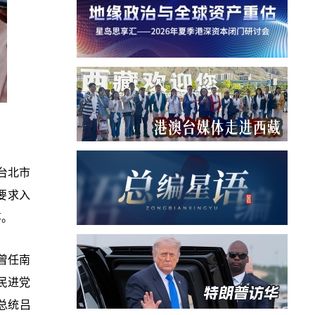
台北市
要求入
事。
曾任南
民进党
总统吕