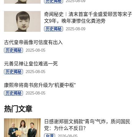
历史揭秘
2025-08-09
奇闻秘史︱清末首富千金盛爱颐苦等宋子
文9年，晚年凄惨住化粪池旁
历史揭秘
2025-08-09
古代皇帝画像可信度有出入
历史揭秘
2025-08-05
元善见禅让皇位难逃一死
历史揭秘
2025-08-05
康熙帝将南书房升级为“机要中枢”
历史揭秘
2025-08-05
热门文章
日感谢郑丽文捐款“青鸟”气炸，质问国民
党：为什么不反日？
台湾
2026-08-05