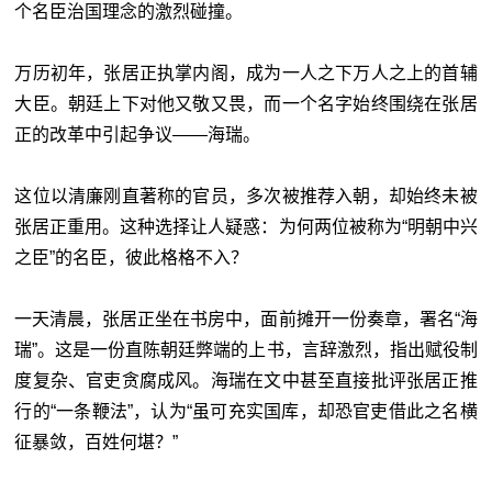
个名臣治国理念的激烈碰撞。
万历初年，张居正执掌内阁，成为一人之下万人之上的首辅
大臣。朝廷上下对他又敬又畏，而一个名字始终围绕在张居
正的改革中引起争议——海瑞。
这位以清廉刚直著称的官员，多次被推荐入朝，却始终未被
张居正重用。这种选择让人疑惑：为何两位被称为“明朝中兴
之臣”的名臣，彼此格格不入？
一天清晨，张居正坐在书房中，面前摊开一份奏章，署名“海
瑞”。这是一份直陈朝廷弊端的上书，言辞激烈，指出赋役制
度复杂、官吏贪腐成风。海瑞在文中甚至直接批评张居正推
行的“一条鞭法”，认为“虽可充实国库，却恐官吏借此之名横
征暴敛，百姓何堪？”