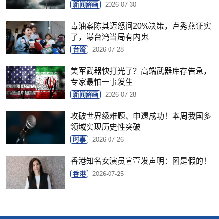
新闻解画
2026-07-30
毒油案陈其迈怒问20%决策，卢秀燕证实
了，曝台湾当局有内鬼
台湾
2026-07-28
美军武器快打光了？高端武器库存告急，
专家最怕一事发生
新闻解画
2026-07-28
攻破世界级难题、申遗成功！本周我国多
领域实现历史性突破
时事
2026-07-26
香港知名女演员宣萱发声明：图是假的！
香港
2026-07-25