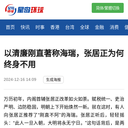
简体/繁體切換
首页
快讯
时事
香港
台湾
全球
金融
消费
以清廉刚直著称海瑞，张居正为何
终身不用
2024-12-16 14:09
生成海报
万
历
初年，内阁首辅张居正改革如火如荼。赋税统一、吏治
严明、边防稳固，明朝上下开始焕然一新。就在这时，有人
向张居正推荐了“刚直不阿”的海瑞。张居正听后，轻轻摇
头：“此人一旦入朝，大明将永无宁日。”这句话背后，是两