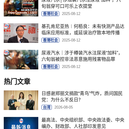
旬翁穿可口可乐上衣提堂
香港社会
2025-08-12
基孔肯尼亚热︱何栢良：未有快测产品达
临床应用标准，或延误治疗致本地传播
香港社会
2025-08-12
尿液汽水｜涉于樽装汽水注尿液“加料”，
六旬翁被控非法恶意施用残害物品罪
香港社会
2025-08-12
热门文章
日感谢郑丽文捐款“青鸟”气炸，质问国民
党：为什么不反日？
台湾
2026-08-05
最高法、中央组织部、中央政法委、中央
编办、财政部、人社部印发意见