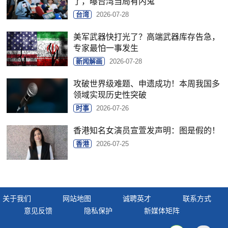
了，曝台湾当局有内鬼
台湾
2026-07-28
美军武器快打光了？高端武器库存告急，
专家最怕一事发生
新闻解画
2026-07-28
攻破世界级难题、申遗成功！本周我国多
领域实现历史性突破
时事
2026-07-26
香港知名女演员宣萱发声明：图是假的！
香港
2026-07-25
关于我们
网站地图
诚聘英才
联系方式
意见反馈
隐私保护
新媒体矩阵