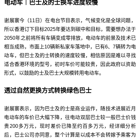
电动车︱巴士及的士换车进度较慢
谢展寰今（11日）在电台节目表示，气候变化是全球问题，
所以香港订下目标2025年要达到碳中和目标，需要想办法于
2050年之前将所有车辆变成零排放，电动车的前景及技术已
相当成熟，市面上10辆新私家车落地中，已有6、7辆转为电
动车，但巴士及的士转换的速度较慢，相信原因是难以寻找
适合香港环境的型号，初时车价可能较贵，因此政府以资助
形式，以鼓励的士及巴士大规模转用电动车。
透过自然更换方式转换绿色巴士
谢展寰表示，因为巴士及的士是商业运作，随技术进展近月
电动车的车价已大幅下降，往电动双层巴士较一般巴士价钱
贵200多万元，现时差价已降至约百多万元，经详细分析
后，巴士公司亦同意，整个计算是以成本不会转嫁予乘客为