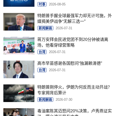
时事
2026-08-05
特朗普手握全球最强军力却无计可施，外
媒揭美伊战争“无解三选一”
新闻解画
2026-07-31
蒋万安拜会民进党团不到20分钟被请离
场，他看穿绿营策略
台湾
2026-07-31
高市早苗感谢各国慰问“独漏赖清德”
台湾
2026-07-31
特朗普刚停火，伊朗为何反而主动开战？
专家揭背后算计
新闻解画
2026-07-30
毒油案陈其迈怒问20%决策，卢秀燕证实