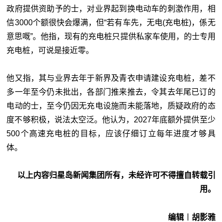
政府提供资助予的士，对业界起到换电动车的刺激作用，相
信3000个额很快会爆满，但“若有车先，无电(充电桩)，係无
意思嘅”。他指，现有的充电桩只提供私家车使用，的士专用
充电桩，可说是接近零。
他又指，其与业界去年于新界及青衣申请建设充电桩，差不
多一年至今仍未批出，各部门推来推去，令其去年尾已订的
电动的士，至今仍因无充电设施而未能落地，质疑政府的态
度不够积极，说法太空泛。他认为，2027年底额外提供至少
500个高速充电桩的目标，应该仔细订立每年进度才够具
体。
以上内容归星岛新闻集团所有，未经许可不得擅自转载引
用。
编辑︱胡影雅