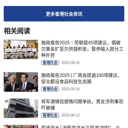
更多
香港社会
资讯
相关阅读
施政报告2025｜劳联提45项建议，倡破
欠基金扩至欠供强积金，暂停输入部分工
种外劳
香港社会
2025-09-16
施政报告2025 | 厂商会提逾100项建议，
促北都设食品科技生态圈
香港社会
2025-09-16
将军澳情侣感情问题争执，男友涉刑事恐
吓被捕
香港社会
2025-08-12
尿液汽水│涉瓶装汽水注尿液“加料”，六