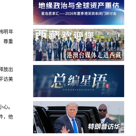
韩明年
，尊重
释放出
平访美
小心。
件，他