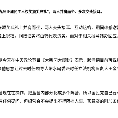
十九届亚洲民主人权奖颁奖典礼”，两人并肩而坐、多次交头接耳。
国瑜在颁奖典礼上并肩而坐，两人交头接耳、互动热络，期间赖感谢
送上祝福。间接证实将由韩代表访美。而对于相关报导韩办回应
明今天在中天政论节目《大新闻大爆卦》表示，赖清德目前可说
表他愿意让过去时任领导人陈水扁委派时任立法机构负责人王金
营现在在操作，把蓝营内部分化成多个阵营，所以国民党自己要
有任何疑问，但绿营会不会提出不得阻挡人事、预算案的附加条