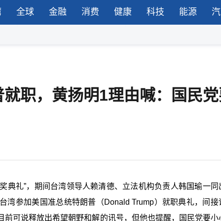
湾
全球
金融
消费
健康
科技
能源
汽
普就职，黄扬明1理由喊：国民党
奖颁奖典礼”，期间台湾领导人赖清德、立法机构负责人韩国瑜一同
台湾参加美国准总统
特朗普
（Donald Trump）就职典礼，间
目前可说释放出希望朝野和解的讯号，但他也提醒，国民党要小