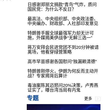
日感谢郑丽文捐款“青鸟”气炸，质问
国民党：为什么不反日？
最高法、中央组织部、中央政法委、
中央编办、财政部、人社部印发意见
特朗普手握全球最强军力却无计可
施，外媒揭美伊战争“无解三选一”
蒋万安拜会民进党团不到20分钟被请
离场，他看穿绿营策略
高市早苗感谢各国慰问“独漏赖清德”
特朗普刚停火，伊朗为何反而主动开
战？专家揭背后算计
毒油案陈其迈怒问20%决策，卢秀燕
证实了，曝台湾当局有内鬼
专题
更多