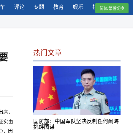
车
评论
专题
教育
娱乐
视频
简体/繁體切換
热门文章
要
出席，
国防部：中国军队坚决反制任何闹海
接证实由
挑衅图谋
心，因