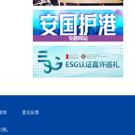
矩阵
意见反馈
引用。
返回顶部