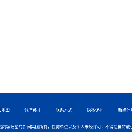
站地图
诚聘英才
联系方式
隐私保护
新媒体
站内容归星岛新闻集团所有，任何单位以及个人未经许可，不得擅自转载