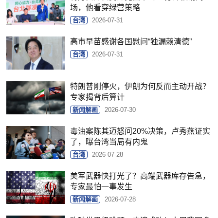
场，他看穿绿营策略
台湾
2026-07-31
高市早苗感谢各国慰问“独漏赖清德”
台湾
2026-07-31
特朗普刚停火，伊朗为何反而主动开战？
专家揭背后算计
新闻解画
2026-07-30
毒油案陈其迈怒问20%决策，卢秀燕证实
了，曝台湾当局有内鬼
台湾
2026-07-28
美军武器快打光了？高端武器库存告急，
专家最怕一事发生
新闻解画
2026-07-28