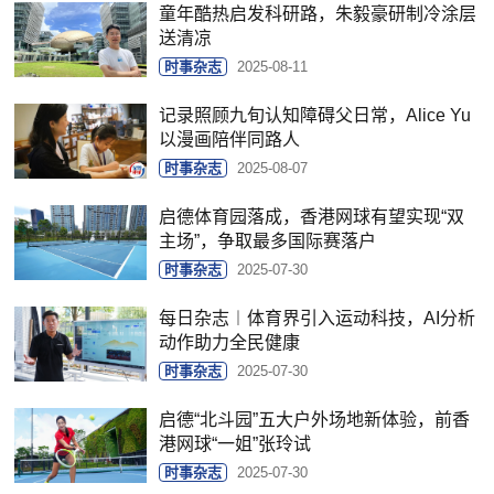
童年酷热启发科研路，朱毅豪研制冷涂层
送清凉
时事杂志
2025-08-11
记录照顾九旬认知障碍父日常，Alice Yu
以漫画陪伴同路人
时事杂志
2025-08-07
启德体育园落成，香港网球有望实现“双
主场”，争取最多国际赛落户
时事杂志
2025-07-30
每日杂志︱体育界引入运动科技，AI分析
动作助力全民健康
时事杂志
2025-07-30
启德“北斗园”五大户外场地新体验，前香
港网球“一姐”张玲试
时事杂志
2025-07-30