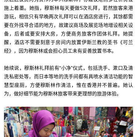
施上着墨。她指，穆斯林每天要做5次礼拜，若然旅客来港
游玩，相信只有早晚两次礼拜可以在酒店房进行，其馀都需
要在外找寻合适的地方，故建议商场及展览场地增设相关设
备，后者或要安排大房，方便商务旅客作团体礼拜。她提
醒，酒店不需要刻意于房间内放置伊斯兰教的圣书《可兰
经》，因为穆斯林或会担心员工未有妥善放置书本。
她续说，穆斯林礼拜前有“小净”仪式，包括洗手、漱口及清
洗私密处等，而日本等地的洗手间都有具喷水清洁功能的智
慧型座厕，方便穆斯林作清洁，惟在香港并不普遍。她认
为，做好细节能为穆斯林旅客带来更理想的旅游体验。