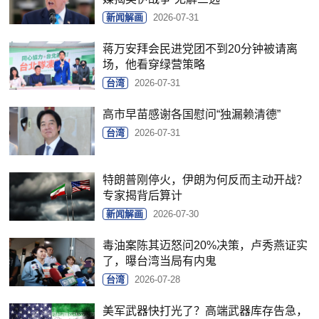
新闻解画
2026-07-31
蒋万安拜会民进党团不到20分钟被请离
场，他看穿绿营策略
台湾
2026-07-31
高市早苗感谢各国慰问“独漏赖清德”
台湾
2026-07-31
特朗普刚停火，伊朗为何反而主动开战？
专家揭背后算计
新闻解画
2026-07-30
毒油案陈其迈怒问20%决策，卢秀燕证实
了，曝台湾当局有内鬼
台湾
2026-07-28
美军武器快打光了？高端武器库存告急，