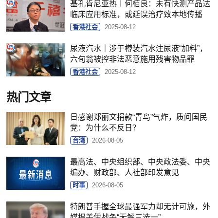
基孔肯尼亚热︱何栢良：未有快测产品达
临床应用标准，或延误治疗致本地传播
香港社会
2025-08-12
尿液汽水｜涉于樽装汽水注尿液“加料”，
六旬翁被控非法恶意施用残害物品罪
香港社会
2025-08-12
热门文章
日感谢郑丽文捐款“青鸟”气炸，质问国民
党：为什么不反日？
台湾
2026-08-05
最高法、中央组织部、中央政法委、中央
编办、财政部、人社部印发意见
时事
2026-08-05
特朗普手握全球最强军力却无计可施，外
媒揭美伊战争“无解三选一”