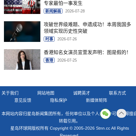
专家最怕一事发生
新闻解画
2026-07-28
攻破世界级难题、申遗成功！本周我国多
领域实现历史性突破
时事
2026-07-26
香港知名女演员宣萱发声明：图是假的！
香港
2026-07-25
关于我们
网站地图
诚聘英才
联系方式
意见反馈
隐私保护
新媒体矩阵
本网站内容归星岛新闻集团所有，任何单位以及个人未经许可，不得擅
返回
转载引用。
顶部
星岛环球网版权所有 Copyright © 2005-2026 Stnn.cc All Rights
Reserved.