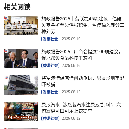
相关阅读
施政报告2025｜劳联提45项建议，倡破
欠基金扩至欠供强积金，暂停输入部分工
种外劳
香港社会
2025-09-16
施政报告2025 | 厂商会提逾100项建议，
促北都设食品科技生态圈
香港社会
2025-09-16
将军澳情侣感情问题争执，男友涉刑事恐
吓被捕
香港社会
2025-08-12
尿液汽水│涉瓶装汽水注尿液“加料”，六
旬翁穿可口可乐上衣提堂
香港社会
2025-08-12