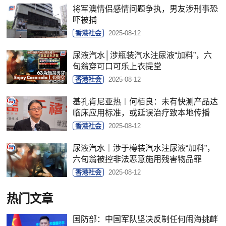
将军澳情侣感情问题争执，男友涉刑事恐
吓被捕
香港社会
2025-08-12
尿液汽水│涉瓶装汽水注尿液“加料”，六
旬翁穿可口可乐上衣提堂
香港社会
2025-08-12
基孔肯尼亚热︱何栢良：未有快测产品达
临床应用标准，或延误治疗致本地传播
香港社会
2025-08-12
尿液汽水｜涉于樽装汽水注尿液“加料”，
六旬翁被控非法恶意施用残害物品罪
香港社会
2025-08-12
热门文章
国防部：中国军队坚决反制任何闹海挑衅