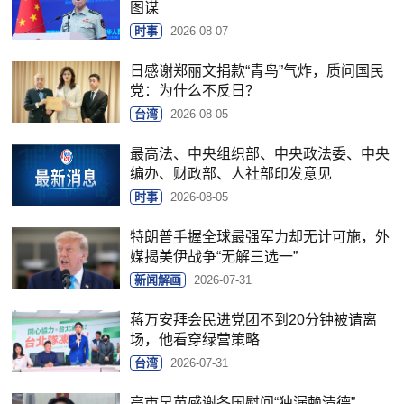
图谋
时事
2026-08-07
日感谢郑丽文捐款“青鸟”气炸，质问国民
党：为什么不反日？
台湾
2026-08-05
最高法、中央组织部、中央政法委、中央
编办、财政部、人社部印发意见
时事
2026-08-05
特朗普手握全球最强军力却无计可施，外
媒揭美伊战争“无解三选一”
新闻解画
2026-07-31
蒋万安拜会民进党团不到20分钟被请离
场，他看穿绿营策略
台湾
2026-07-31
高市早苗感谢各国慰问“独漏赖清德”