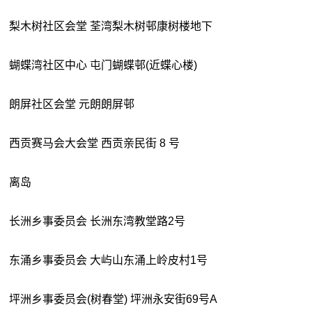
梨木树社区会堂 荃湾梨木树邨康树楼地下
蝴蝶湾社区中心 屯门蝴蝶邨(近蝶心楼)
朗屏社区会堂 元朗朗屏邨
西贡赛马会大会堂 西贡亲民街 8 号
离岛
长洲乡事委员会 长洲东湾教堂路2号
东涌乡事委员会 大屿山东涌上岭皮村1号
坪洲乡事委员会(树春堂) 坪洲永安街69号A