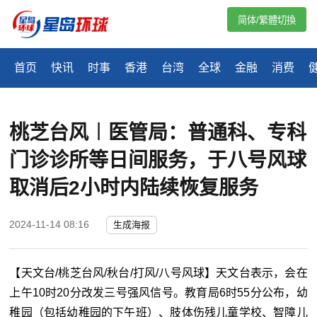
简体/繁體切換
首页
快讯
时事
香港
台湾
全球
金融
消费
桃芝台风︱医管局：普通科、专科
门诊诊所等日间服务，于八号风球
取消后2小时内陆续恢复服务
2024-11-14 08:16
生成海报
【天文台/桃芝台风/秋台/打风/八号风球】天文台表示，会在
上午10时20分改发三号强风信号。教育局6时55分公布，幼
稚园（包括幼稚园的下午班）、肢体伤残儿童学校、智障儿