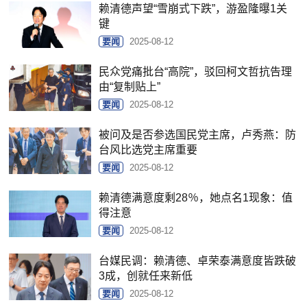
赖清德声望“雪崩式下跌”，游盈隆曝1关
键
要闻
2025-08-12
民众党痛批台“高院”，驳回柯文哲抗告理
由“复制贴上”
要闻
2025-08-12
被问及是否参选国民党主席，卢秀燕：防
台风比选党主席重要
要闻
2025-08-12
赖清德满意度剩28％，她点名1现象：值
得注意
要闻
2025-08-12
台媒民调：赖清德、卓荣泰满意度皆跌破
3成，创就任来新低
要闻
2025-08-12