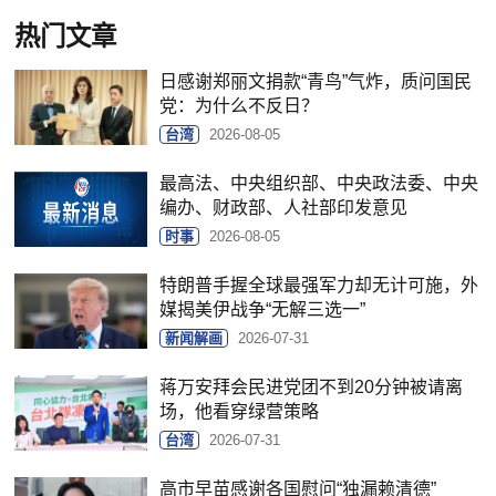
热门文章
日感谢郑丽文捐款“青鸟”气炸，质问国民
党：为什么不反日？
台湾
2026-08-05
最高法、中央组织部、中央政法委、中央
编办、财政部、人社部印发意见
时事
2026-08-05
特朗普手握全球最强军力却无计可施，外
媒揭美伊战争“无解三选一”
新闻解画
2026-07-31
蒋万安拜会民进党团不到20分钟被请离
场，他看穿绿营策略
台湾
2026-07-31
高市早苗感谢各国慰问“独漏赖清德”