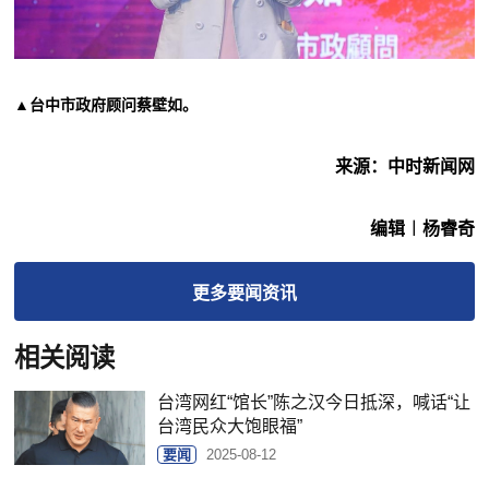
▲台中市政府顾问蔡壁如。
来源：中时新闻网
编辑︱杨睿奇
更多
要闻
资讯
相关阅读
台湾网红“馆长”陈之汉今日抵深，喊话“让
台湾民众大饱眼福”
要闻
2025-08-12