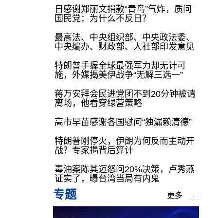
日感谢郑丽文捐款“青鸟”气炸，质问
国民党：为什么不反日？
最高法、中央组织部、中央政法委、
中央编办、财政部、人社部印发意见
特朗普手握全球最强军力却无计可
施，外媒揭美伊战争“无解三选一”
蒋万安拜会民进党团不到20分钟被请
离场，他看穿绿营策略
高市早苗感谢各国慰问“独漏赖清德”
特朗普刚停火，伊朗为何反而主动开
战？专家揭背后算计
毒油案陈其迈怒问20%决策，卢秀燕
证实了，曝台湾当局有内鬼
专题
更多