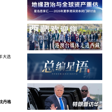
年大选
沈丹格