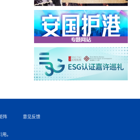
矩阵
意见反馈
引用。
返回顶部