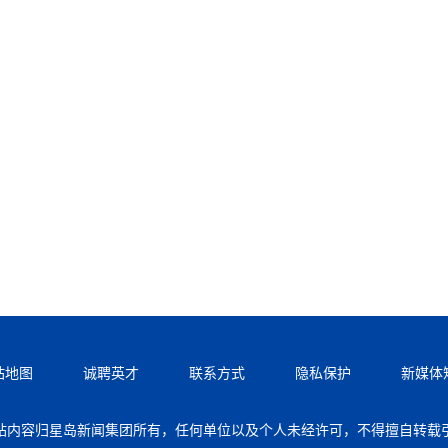
站地图
诚聘英才
联系方式
隐私保护
新媒体
站内容归星岛新闻集团所有，任何单位以及个人未经许可，不得擅自转载