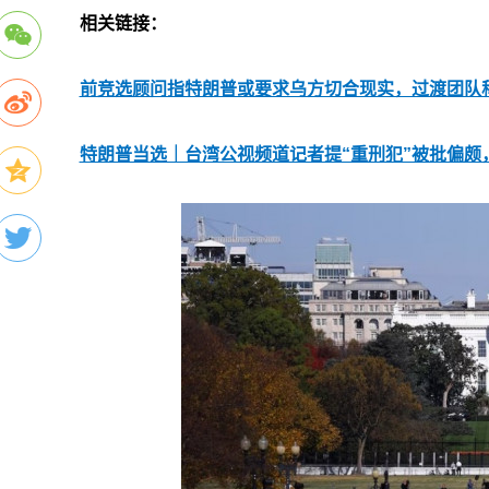
相关链接：
前竞选顾问指特朗普或要求乌方切合现实，过渡团队
特朗普当选｜台湾公视频道记者提“重刑犯”被批偏颇