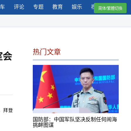
车
评论
专题
教育
娱乐
视频
简体/繁體切換
热门文章
室会
，拜登
国防部：中国军队坚决反制任何闹海
挑衅图谋