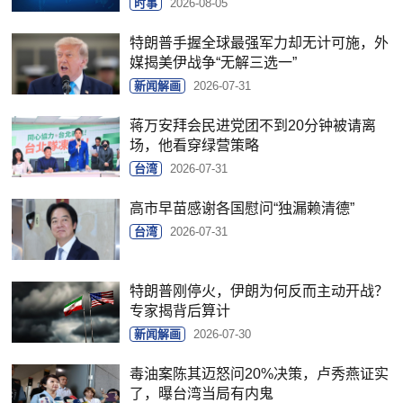
时事
2026-08-05
特朗普手握全球最强军力却无计可施，外
媒揭美伊战争“无解三选一”
新闻解画
2026-07-31
蒋万安拜会民进党团不到20分钟被请离
场，他看穿绿营策略
台湾
2026-07-31
高市早苗感谢各国慰问“独漏赖清德”
台湾
2026-07-31
特朗普刚停火，伊朗为何反而主动开战？
专家揭背后算计
新闻解画
2026-07-30
毒油案陈其迈怒问20%决策，卢秀燕证实
了，曝台湾当局有内鬼