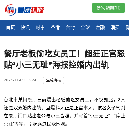
简体/繁體切換
首页
快讯
时事
香港
台湾
全球
金融
消费
餐厅老板偷吃女员工！超狂正宫怒
贴“小三无耻”海报控婚内出轨
2024-11-09 13:24
生成海报
台北市某间餐厅日前爆出老板偷吃女员工，不仅如此，2人
还是双双婚内出轨，且爆料人正是正宫本人，该名女子气到
在餐厅门口贴出老公与小三合照，并写着“小三无耻”、“停止
营业”等字，引起路过民众围观。