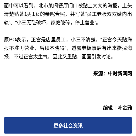
面中可以看到，北市某间餐厅门口被贴上大大的海报，上头
清楚贴著1男1女的亲昵合照，并写著“员工老板双双婚内出
轨”、“小三无耻破坏，家庭破碎，停止营业”。
原PO表示，正宫是店里员工，小三不清楚，“正宫今天贴海
报不准再营业，后续不晓得”，透露老板事后有出来撕掉海
报，不过正宫太生气，因此又重贴，画面引发讨论。
来源：中时新闻网
编辑︱叶金雅
更多
社会
资讯