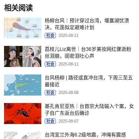
相关阅读
杨柳台风｜预计穿过台湾，堰塞湖忧溃
决，花莲拟定避难计划
社会
2025-08-11
荔枝儿Liz离世｜台36岁美妆网红骤逝粉
丝泪崩，闺密泪吐心声
社会
2025-08-11
台风杨柳 | 路径或直冲台湾，下周三至五
最接近
社会
2025-08-08
基孔肯尼亚热｜台首宗大陆输入个案，女
子自广东返台后确诊
社会
2025-08-07
台湾宜兰外海6.2级地震，冲绳有震感