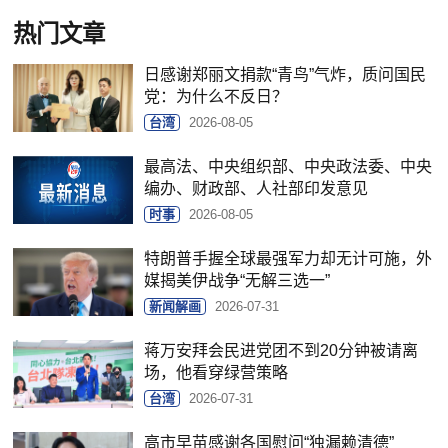
热门文章
日感谢郑丽文捐款“青鸟”气炸，质问国民
党：为什么不反日？
台湾
2026-08-05
最高法、中央组织部、中央政法委、中央
编办、财政部、人社部印发意见
时事
2026-08-05
特朗普手握全球最强军力却无计可施，外
媒揭美伊战争“无解三选一”
新闻解画
2026-07-31
蒋万安拜会民进党团不到20分钟被请离
场，他看穿绿营策略
台湾
2026-07-31
高市早苗感谢各国慰问“独漏赖清德”