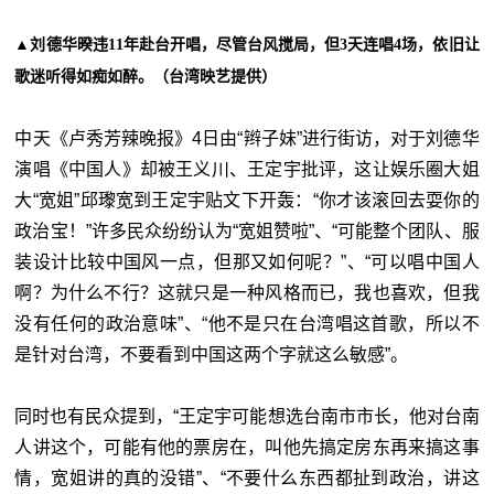
▲刘德华暌违11年赴台开唱，尽管台风搅局，但3天连唱4场，依旧让
歌迷听得如痴如醉。（台湾映艺提供）
中天《卢秀芳辣晚报》4日由“辫子妹”进行街访，对于刘德华
演唱《中国人》却被王义川、王定宇批评，这让娱乐圈大姐
大“宽姐”邱瓈宽到王定宇贴文下开轰：“你才该滚回去耍你的
政治宝！”许多民众纷纷认为“宽姐赞啦”、“可能整个团队、服
装设计比较中国风一点，但那又如何呢？”、“可以唱中国人
啊？为什么不行？这就只是一种风格而已，我也喜欢，但我
没有任何的政治意味”、“他不是只在台湾唱这首歌，所以不
是针对台湾，不要看到中国这两个字就这么敏感”。
同时也有民众提到，“王定宇可能想选台南市市长，他对台南
人讲这个，可能有他的票房在，叫他先搞定房东再来搞这事
情，宽姐讲的真的没错”、“不要什么东西都扯到政治，讲这