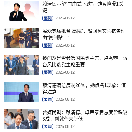
赖清德声望“雪崩式下跌”，游盈隆曝1关
键
要闻
2025-08-12
民众党痛批台“高院”，驳回柯文哲抗告理
由“复制贴上”
要闻
2025-08-12
被问及是否参选国民党主席，卢秀燕：防
台风比选党主席重要
要闻
2025-08-12
赖清德满意度剩28％，她点名1现象：值
得注意
要闻
2025-08-12
台媒民调：赖清德、卓荣泰满意度皆跌破
3成，创就任来新低
要闻
2025-08-12