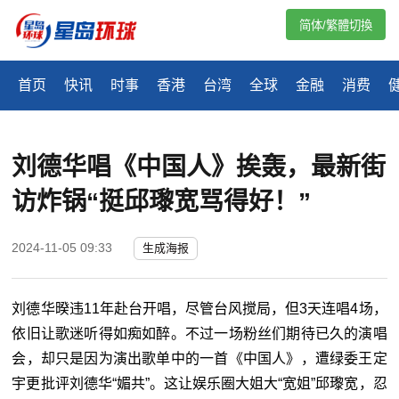
简体/繁體切換
首页
快讯
时事
香港
台湾
全球
金融
消费
刘德华唱《中国人》挨轰，最新街
访炸锅“挺邱瓈宽骂得好！”
2024-11-05 09:33
生成海报
刘德华暌违11年赴台开唱，尽管台风搅局，但3天连唱4场，
依旧让歌迷听得如痴如醉。不过一场粉丝们期待已久的演唱
会，却只是因为演出歌单中的一首《中国人》，遭绿委王定
宇更批评刘德华“媚共”。这让娱乐圈大姐大“宽姐”邱瓈宽，忍