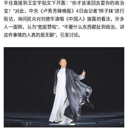
不住直接到王定宇贴文下开轰：“你才该滚回去耍你的政治
宝！”对此，中天《卢秀芳辣晚报》4日由记者“辫子妹”进行
街访，询问民众对刘德华演唱《中国人》挨轰的看法，许多
人一面倒，认为“宽姐赞啦”、“不要什么东西都扯到政治，讲
这件事情的人真的是无聊”，引发讨论。