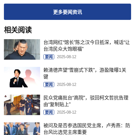
更多
要闻
资讯
相关阅读
台湾网红“馆长”陈之汉今日抵深，喊话“让
台湾民众大饱眼福”
要闻
2025-08-12
赖清德声望“雪崩式下跌”，游盈隆曝1关
键
要闻
2025-08-12
民众党痛批台“高院”，驳回柯文哲抗告理
由“复制贴上”
要闻
2025-08-12
被问及是否参选国民党主席，卢秀燕：防
台风比选党主席重要