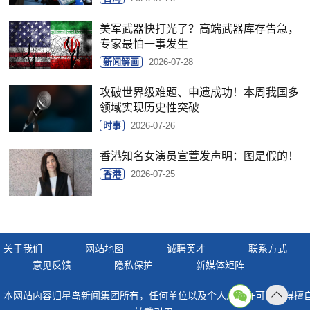
美军武器快打光了？高端武器库存告急，
专家最怕一事发生
新闻解画
2026-07-28
攻破世界级难题、申遗成功！本周我国多
领域实现历史性突破
时事
2026-07-26
香港知名女演员宣萱发声明：图是假的！
香港
2026-07-25
关于我们
网站地图
诚聘英才
联系方式
意见反馈
隐私保护
新媒体矩阵
本网站内容归星岛新闻集团所有，任何单位以及个人未经许可，不得擅