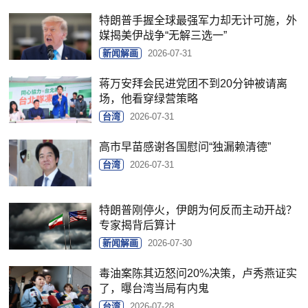
特朗普手握全球最强军力却无计可施，外
媒揭美伊战争“无解三选一”
新闻解画
2026-07-31
蒋万安拜会民进党团不到20分钟被请离
场，他看穿绿营策略
台湾
2026-07-31
高市早苗感谢各国慰问“独漏赖清德”
台湾
2026-07-31
特朗普刚停火，伊朗为何反而主动开战？
专家揭背后算计
新闻解画
2026-07-30
毒油案陈其迈怒问20%决策，卢秀燕证实
了，曝台湾当局有内鬼
台湾
2026-07-28