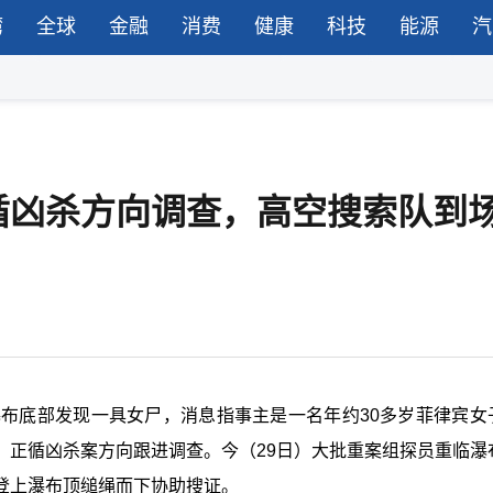
湾
全球
金融
消费
健康
科技
能源
汽
循凶杀方向调查，高空搜索队到
瀑布底部发现一具女尸，消息指事主是一名年约30多岁菲律宾女
，正循凶杀案方向跟进调查。今（29日）大批重案组探员重临瀑
登上瀑布顶缒绳而下协助搜证。