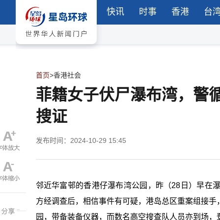
快讯
时事
香港
台
首页
>
香港社会
菲籍女子伏尸瀑布湾，警
搜证
发布时间：2024-10-29 15:45
邻近华富邨的香港仔瀑布湾公园，昨（28日）早在
方经调查后，相信事件有可疑，港岛总区重案组接手
园，带备装备仪器，而数名高空搜查队人员亦到场，