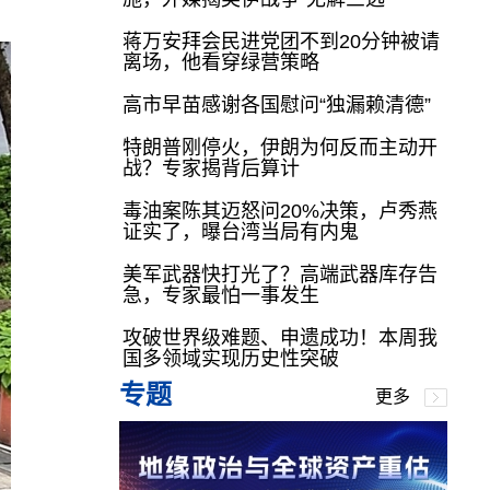
蒋万安拜会民进党团不到20分钟被请
离场，他看穿绿营策略
高市早苗感谢各国慰问“独漏赖清德”
特朗普刚停火，伊朗为何反而主动开
战？专家揭背后算计
毒油案陈其迈怒问20%决策，卢秀燕
证实了，曝台湾当局有内鬼
美军武器快打光了？高端武器库存告
急，专家最怕一事发生
攻破世界级难题、申遗成功！本周我
国多领域实现历史性突破
专题
更多