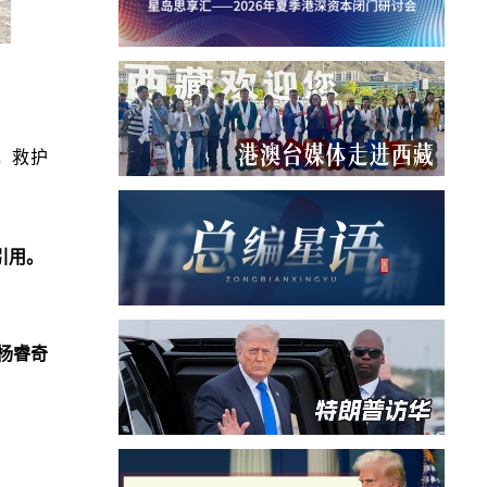
，救护
引用。
杨睿奇