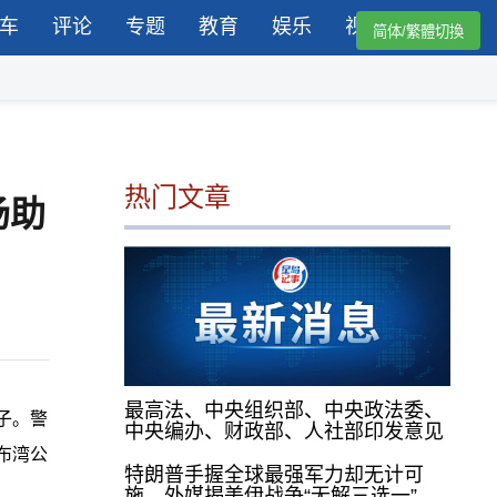
车
评论
专题
教育
娱乐
视频
简体/繁體切換
热门文章
场助
最高法、中央组织部、中央政法委、
子。警
中央编办、财政部、人社部印发意见
布湾公
特朗普手握全球最强军力却无计可
施，外媒揭美伊战争“无解三选一”