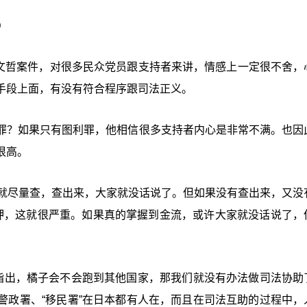
）
柯文哲案件，对很多民众党员跟支持者来讲，情感上一定很不舍，
手段上面，有没有符合程序跟司法正义。
罪？如果只有图利罪，他相信很多支持者内心是非常不满。也因
很高。
B就尽量查，查出来，大家就没话说了。但如果没有查出来，又没
押，这就很严重。如果真的掌握到金流，或许大家就没话说了，
功指出，橘子会不会跑到其他国家，那我们就没有办法做司法协助
警政署、“
移民署
”在日本都有人在，而且在司法互助的过程中，