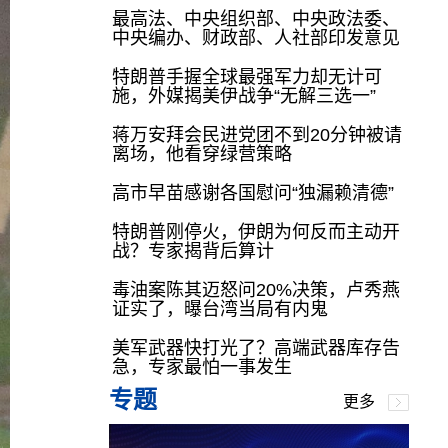
最高法、中央组织部、中央政法委、
中央编办、财政部、人社部印发意见
特朗普手握全球最强军力却无计可
施，外媒揭美伊战争“无解三选一”
蒋万安拜会民进党团不到20分钟被请
离场，他看穿绿营策略
高市早苗感谢各国慰问“独漏赖清德”
特朗普刚停火，伊朗为何反而主动开
战？专家揭背后算计
毒油案陈其迈怒问20%决策，卢秀燕
证实了，曝台湾当局有内鬼
美军武器快打光了？高端武器库存告
急，专家最怕一事发生
专题
更多