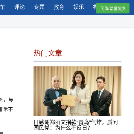
车
评论
专题
教育
娱乐
视频
简体/繁體切換
热门文章
%，与
非常不
日感谢郑丽文捐款“青鸟”气炸，质问
国民党：为什么不反日？