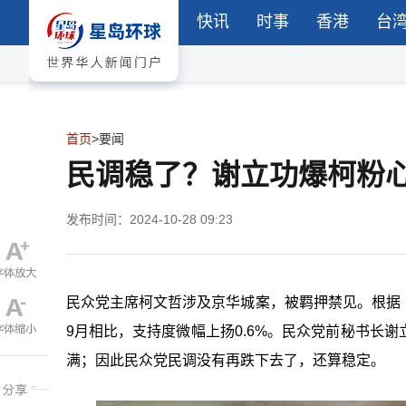
快讯
时事
香港
台
首页
>
要闻
民调稳了？谢立功爆柯粉
发布时间：2024-10-28 09:23
民众党主席柯文哲涉及京华城案，被羁押禁见。根据《
9月相比，支持度微幅上扬0.6%。民众党前秘书长
满；因此民众党民调没有再跌下去了，还算稳定。