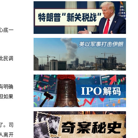
心底一
此民调
有明确
但如果
了。司
人离开