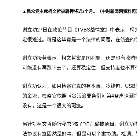
▲民众党主席柯文哲被羁押将近2个月。（中时新闻网资料照
谢立功27日在政论节目《TVBS战情室》中表示，
定很难过。可是这毕竟是一个法律的问题，在侦查的
谢立功接著表示，柯文哲案是图利罪，还是也有收贿
可能没有再跌下去了，还算稳定住，但支持度也不算
谢立功认为，如果检察官真的有本事，冷钱包、US
的金流，检察官依照《贪污治罪条例》第4条声请延
没有，这是一个很大的瑕疵。
另针对柯文哲随行秘书“橘子”许芷瑜被通缉，谢立
法协议有签固然是好事，但是可以个案协助。检调、